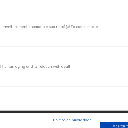
e envelhecimento humano e sua relaÃ§Ã£o com a morte
of human aging and its relation with death
Política de privacidade
Aceitar 