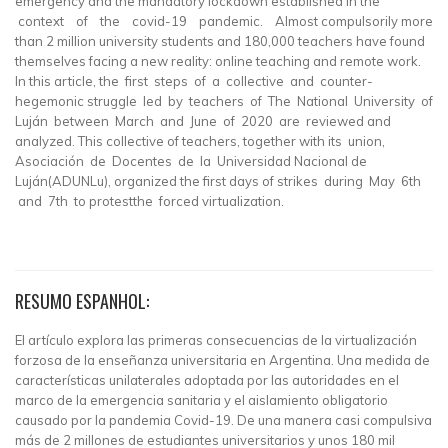
emergency and the mandatory lockdown established in the
context of the covid-19 pandemic. Almost compulsorily more
than 2 million university students and 180,000 teachers have found
themselves facing a new reality: online teaching and remote work.
In this article, the first steps of a collective and counter-
hegemonic struggle led by teachers of The National University of
Luján between March and June of 2020 are reviewed and
analyzed. This collective of teachers, together with its union,
Asociación de Docentes de la Universidad Nacional de
Luján(ADUNLu), organized the first days of strikes during May 6th
and 7th to protestthe forced virtualization.
RESUMO ESPANHOL:
El artículo explora las primeras consecuencias de la virtualización
forzosa de la enseñanza universitaria en Argentina. Una medida de
características unilaterales adoptada por las autoridades en el
marco de la emergencia sanitaria y el aislamiento obligatorio
causado por la pandemia Covid-19. De una manera casi compulsiva
más de 2 millones de estudiantes universitarios y unos 180 mil