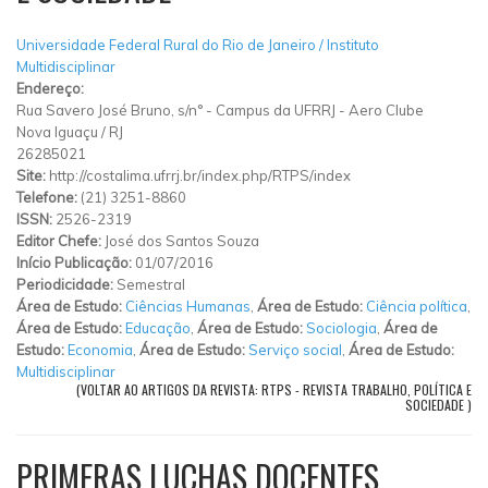
Universidade Federal Rural do Rio de Janeiro / Instituto
Multidisciplinar
Endereço:
Rua Savero José Bruno, s/n°
-
Campus da UFRRJ
-
Aero Clube
Nova Iguaçu
/
RJ
26285021
Site:
http://costalima.ufrrj.br/index.php/RTPS/index
Telefone:
(21) 3251-8860
ISSN:
2526-2319
Editor Chefe:
José dos Santos Souza
Início Publicação:
01/07/2016
Periodicidade:
Semestral
Área de Estudo:
Ciências Humanas
,
Área de Estudo:
Ciência política
,
Área de Estudo:
Educação
,
Área de Estudo:
Sociologia
,
Área de
Estudo:
Economia
,
Área de Estudo:
Serviço social
,
Área de Estudo:
Multidisciplinar
(VOLTAR AO ARTIGOS DA REVISTA: RTPS - REVISTA TRABALHO, POLÍTICA E
SOCIEDADE )
PRIMERAS LUCHAS DOCENTES