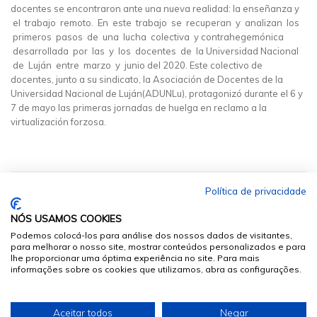
docentes se encontraron ante una nueva realidad: la enseñanza y
el trabajo remoto. En este trabajo se recuperan y analizan los
primeros pasos de una lucha colectiva y contrahegemónica
desarrollada por las y los docentes de la Universidad Nacional
de Luján entre marzo y junio del 2020. Este colectivo de
docentes, junto a su sindicato, la Asociación de Docentes de la
Universidad Nacional de Luján(ADUNLu), protagonizó durante el 6 y
7 de mayo las primeras jornadas de huelga en reclamo a la
virtualización forzosa.
Política de privacidade
NÓS USAMOS COOKIES
Podemos colocá-los para análise dos nossos dados de visitantes,
para melhorar o nosso site, mostrar conteúdos personalizados e para
lhe proporcionar uma óptima experiência no site. Para mais
informações sobre os cookies que utilizamos, abra as configurações.
© 2026
Sumários.org
. Todos os Direitos Reservados
Aceitar todos
Negar