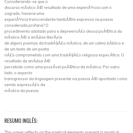
Considerando-se que o
discurso mÃ­stico Ã© resultado de uma experiÃªncia com o
sagrado, haveria uma
experiÃªncia transcendente tambÃ©m expressa na poesia
considerada profana? O
procedimento adotado para a depreensÃ£o dessa poÃ©tica da
mÃ­stica Ã© a anÃ¡lise literÃ¡ria
de alguns poemas da tradiÃ§Ã£o mÃ­stica, de um salmo bÃ­blico e
de um texto de um poeta
nÃ£o comprometido com uma tradiÃ§Ã£o religiosa especÃ­fica. O
resultado da anÃ¡lise Ã©
percebido como uma possÃ­vel poÃ©tica da mÃ­stica. Por outro
lado, o aspecto
transgressor da linguagem presente na poesia Ã© apontado como
sendo expressÃ£o da
mÃ­stica da poesia.
RESUMO INGLÊS:
This paper reflects on the poetical elements present in mystical