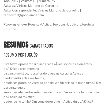
Ano:
2012 |
Volume:
10 |
Número:
25
Autores:
Vinicius Mariano de Carvalho
Autor Correspondente:
Vinicius Mariano de Carvalho |
rennavmc@googlemail.com
Palavras-chave:
Poesia, MÃ­stica, Teologia Negativa, Literatura,
Sagrado.
RESUMOS
CADASTRADOS
RESUMO PORTUGUÊS:
Este texto apresenta algumas reflexÃµes sobre os elementos
poÃ©ticos presentes no
discurso mÃ­stico, ressaltando quais as caracterÃ­sticas
fundamentais desses textos,
desde um ponto de vista da poesia. Ao fazer isso, o texto tambÃ©m
pergunta quais
seriam os elementos mÃ­sticos da poesia. Se se pode falar de uma
poÃ©tica da mÃ­stica,
poder-se-ia tambÃ©m considerar uma mÃ­stica da poÃ©tica?