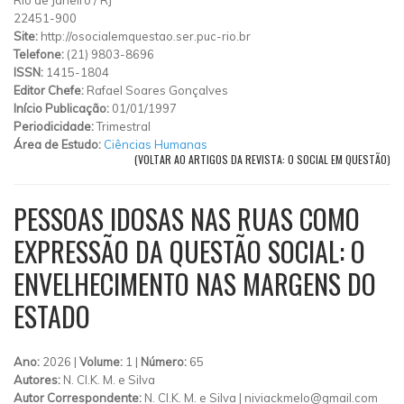
22451-900
Site:
http://osocialemquestao.ser.puc-rio.br
Telefone:
(21) 9803-8696
ISSN:
1415-1804
Editor Chefe:
Rafael Soares Gonçalves
Início Publicação:
01/01/1997
Periodicidade:
Trimestral
Área de Estudo:
Ciências Humanas
(VOLTAR AO ARTIGOS DA REVISTA: O SOCIAL EM QUESTÃO)
PESSOAS IDOSAS NAS RUAS COMO
EXPRESSÃO DA QUESTÃO SOCIAL: O
ENVELHECIMENTO NAS MARGENS DO
ESTADO
Ano:
2026 |
Volume:
1 |
Número:
65
Autores:
N. Cl.K. M. e Silva
Autor Correspondente:
N. Cl.K. M. e Silva |
niviackmelo@gmail.com