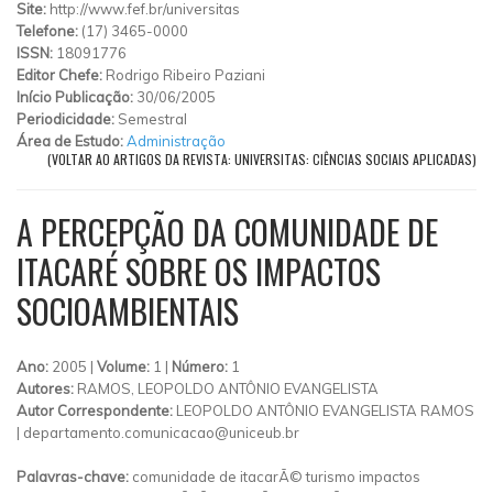
Site:
http://www.fef.br/universitas
Telefone:
(17) 3465-0000
ISSN:
18091776
Editor Chefe:
Rodrigo Ribeiro Paziani
Início Publicação:
30/06/2005
Periodicidade:
Semestral
Área de Estudo:
Administração
(VOLTAR AO ARTIGOS DA REVISTA: UNIVERSITAS: CIÊNCIAS SOCIAIS APLICADAS)
A PERCEPÇÃO DA COMUNIDADE DE
ITACARÉ SOBRE OS IMPACTOS
SOCIOAMBIENTAIS
Ano:
2005 |
Volume:
1 |
Número:
1
Autores:
RAMOS, LEOPOLDO ANTÔNIO EVANGELISTA
Autor Correspondente:
LEOPOLDO ANTÔNIO EVANGELISTA RAMOS
|
departamento.comunicacao@uniceub.br
Palavras-chave:
comunidade de itacarÃ© turismo impactos