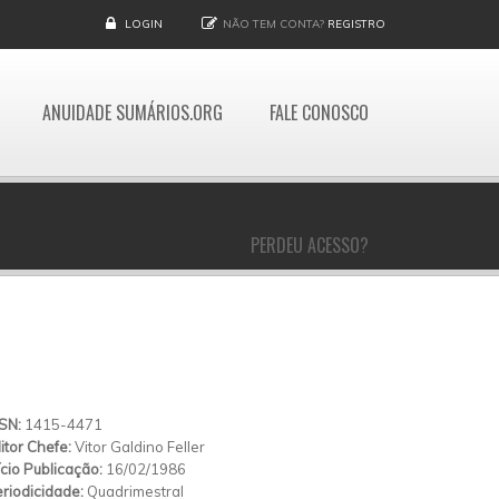
LOGIN
NÃO TEM CONTA?
REGISTRO
ANUIDADE SUMÁRIOS.ORG
FALE CONOSCO
PERDEU ACESSO?
SSN:
1415-4471
itor Chefe:
Vitor Galdino Feller
ício Publicação:
16/02/1986
riodicidade:
Quadrimestral