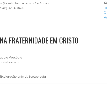
s://revista.facasc.edu.br/ret/index
Ár
:
(48) 3234-0400
Fi
Ci
Mu
 NA FRATERNIDADE EM CRISTO
apaio Procópio
rista.edu.br
 Exploração animal, Ecoteologia