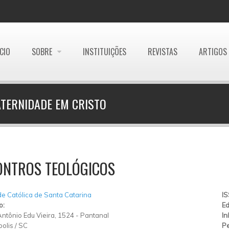
ÍCIO
SOBRE
INSTITUIÇÕES
REVISTAS
ARTIGOS
ATERNIDADE EM CRISTO
ONTROS TEOLÓGICOS
e Católica de Santa Catarina
I
o:
Ed
Antônio Edu Vieira, 1524
-
Pantanal
In
polis
/
SC
Pe