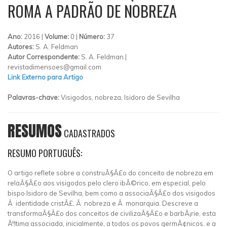
ROMA A PADRÃO DE NOBREZA
Ano:
2016 |
Volume:
0 |
Número:
37
Autores:
S. A. Feldman
Autor Correspondente:
S. A. Feldman |
revistadimensoes@gmail.com
Link Externo para Artigo
Palavras-chave:
Visigodos, nobreza, Isidoro de Sevilha
RESUMOS
CADASTRADOS
RESUMO PORTUGUÊS:
O artigo reflete sobre a construÃ§Ã£o do conceito de nobreza em
relaÃ§Ã£o aos visigodos pelo clero ibÃ©rico, em especial, pelo
bispo Isidoro de Sevilha, bem como a associaÃ§Ã£o dos visigodos
Ã identidade cristÃ£, Ã nobreza e Ã monarquia. Descreve a
transformaÃ§Ã£o dos conceitos de civilizaÃ§Ã£o e barbÃ¡rie, esta
Ãºltima associada, inicialmente, a todos os povos germÃ¢nicos, e a