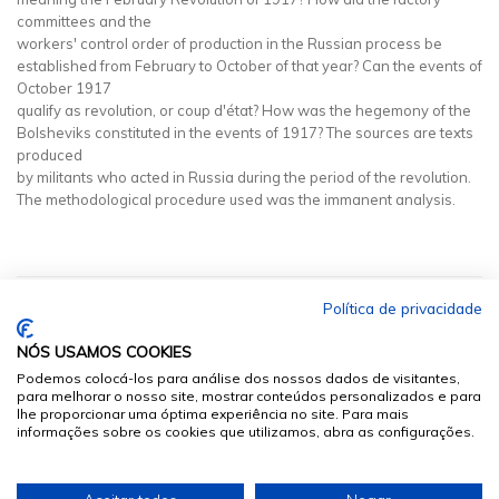
committees and the
workers' control order of production in the Russian process be
established from February to October of that year? Can the events of
October 1917
qualify as revolution, or coup d'état? How was the hegemony of the
Bolsheviks constituted in the events of 1917? The sources are texts
produced
by militants who acted in Russia during the period of the revolution.
The methodological procedure used was the immanent analysis.
Política de privacidade
NÓS USAMOS COOKIES
Podemos colocá-los para análise dos nossos dados de visitantes,
para melhorar o nosso site, mostrar conteúdos personalizados e para
lhe proporcionar uma óptima experiência no site. Para mais
informações sobre os cookies que utilizamos, abra as configurações.
© 2026
Sumários.org
. Todos os Direitos Reservados