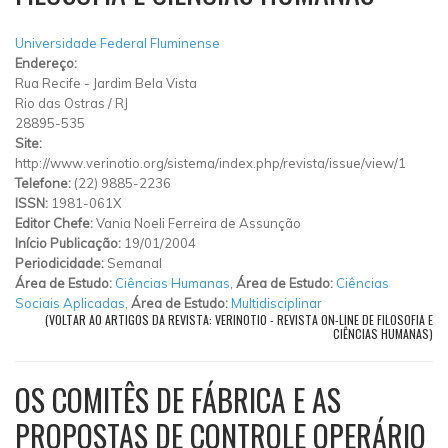
Universidade Federal Fluminense
Endereço:
Rua Recife
-
Jardim Bela Vista
Rio das Ostras
/
RJ
28895-535
Site:
http://www.verinotio.org/sistema/index.php/revista/issue/view/1
Telefone:
(22) 9885-2236
ISSN:
1981-061X
Editor Chefe:
Vania Noeli Ferreira de Assunção
Início Publicação:
19/01/2004
Periodicidade:
Semanal
Área de Estudo:
Ciências Humanas
,
Área de Estudo:
Ciências
Sociais Aplicadas
,
Área de Estudo:
Multidisciplinar
(VOLTAR AO ARTIGOS DA REVISTA: VERINOTIO - REVISTA ON-LINE DE FILOSOFIA E
CIÊNCIAS HUMANAS)
OS COMITÊS DE FÁBRICA E AS
PROPOSTAS DE CONTROLE OPERÁRIO