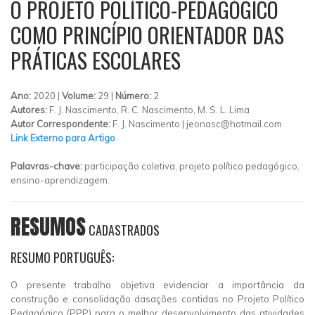
O PROJETO POLÍTICO-PEDAGÓGICO
COMO PRINCÍPIO ORIENTADOR DAS
PRÁTICAS ESCOLARES
Ano:
2020 |
Volume:
29 |
Número:
2
Autores:
F. J. Nascimento, R. C. Nascimento, M. S. L. Lima
Autor Correspondente:
F. J. Nascimento |
jeonasc@hotmail.com
Link Externo para Artigo
Palavras-chave:
participação coletiva, projeto político pedagógico,
ensino-aprendizagem.
RESUMOS
CADASTRADOS
RESUMO PORTUGUÊS:
O presente trabalho objetiva evidenciar a importância da
construção e consolidação dasações contidas no Projeto Político
Pedagógico (PPP) para o melhor desenvolvimento das atividades