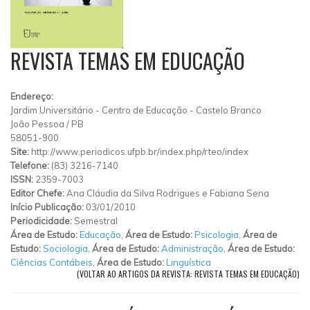
REVISTA TEMAS EM EDUCAÇÃO
Endereço:
Jardim Universitário
-
Centro de Educação
-
Castelo Branco
João Pessoa
/
PB
58051-900
Site:
http://www.periodicos.ufpb.br/index.php/rteo/index
Telefone:
(83) 3216-7140
ISSN:
2359-7003
Editor Chefe:
Ana Cláudia da Silva Rodrigues e Fabiana Sena
Início Publicação:
03/01/2010
Periodicidade:
Semestral
Área de Estudo:
Educação
,
Área de Estudo:
Psicologia
,
Área de
Estudo:
Sociologia
,
Área de Estudo:
Administração
,
Área de Estudo:
Ciências Contábeis
,
Área de Estudo:
Linguística
(VOLTAR AO ARTIGOS DA REVISTA: REVISTA TEMAS EM EDUCAÇÃO)