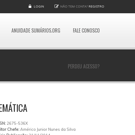
LOGIN
NÃO TEM CONTA?
REGISTRO
ANUIDADE SUMÁRIOS.ORG
FALE CONOSCO
PERDEU ACESSO?
EMÁTICA
SSN:
2675-536X
itor Chefe:
Américo Junior Nunes da Silva