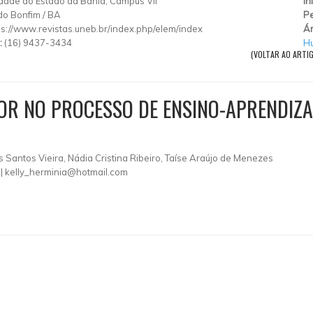
dade do Estado da Bahia, Campus VII
In
do Bonfim
/
BA
Pe
ps://www.revistas.uneb.br/index.php/elem/index
Ár
:
(16) 9437-3434
H
(VOLTAR AO ARTI
DOR NO PROCESSO DE ENSINO-APRENDIZ
s Santos Vieira, Nádia Cristina Ribeiro, Taíse Araújo de Menezes
 |
kelly_herminia@hotmail.com