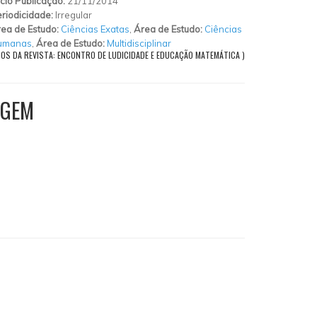
ício Publicação:
21/11/2014
riodicidade:
Irregular
ea de Estudo:
Ciências Exatas
,
Área de Estudo:
Ciências
umanas
,
Área de Estudo:
Multidisciplinar
GOS DA REVISTA: ENCONTRO DE LUDICIDADE E EDUCAÇÃO MATEMÁTICA )
AGEM