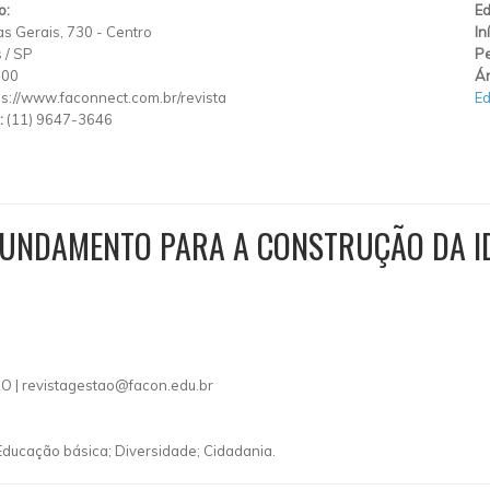
o:
Ed
s Gerais, 730
-
Centro
In
s
/
SP
Pe
000
Ár
ps://www.faconnect.com.br/revista
E
:
(11) 9647-3646
 FUNDAMENTO PARA A CONSTRUÇÃO DA I
O |
revistagestao@facon.edu.br
; Educação básica; Diversidade; Cidadania.