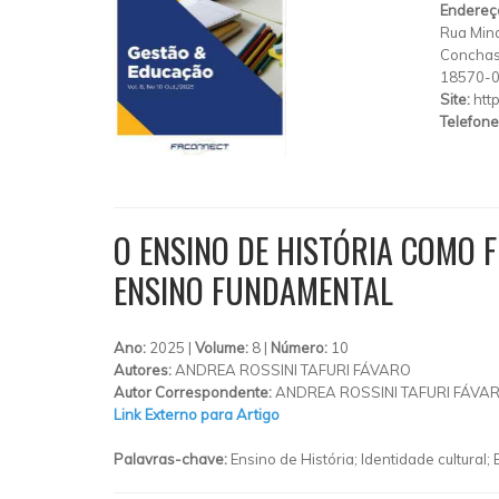
Endereç
Rua Mina
Concha
18570-
Site:
htt
Telefone
O ENSINO DE HISTÓRIA COMO
ENSINO FUNDAMENTAL
Ano:
2025 |
Volume:
8 |
Número:
10
Autores:
ANDREA ROSSINI TAFURI FÁVARO
Autor Correspondente:
ANDREA ROSSINI TAFURI FÁVAR
Link Externo para Artigo
Palavras-chave:
Ensino de História; Identidade cultural