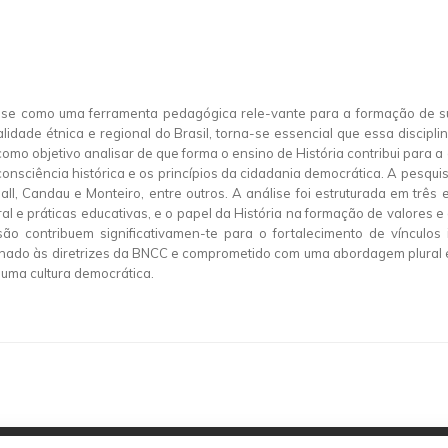
-se como uma ferramenta pedagógica rele-vante para a formação de suj
uralidade étnica e regional do Brasil, torna-se essencial que essa disci
como objetivo analisar de que forma o ensino de História contribui para a
onsciência histórica e os princípios da cidadania democrática. A pesquis
l, Candau e Monteiro, entre outros. A análise foi estruturada em três
ral e práticas educativas, e o papel da História na formação de valores 
ão contribuem significativamen-te para o fortalecimento de vínculos i
alinhado às diretrizes da BNCC e comprometido com uma abordagem plural
uma cultura democrática.