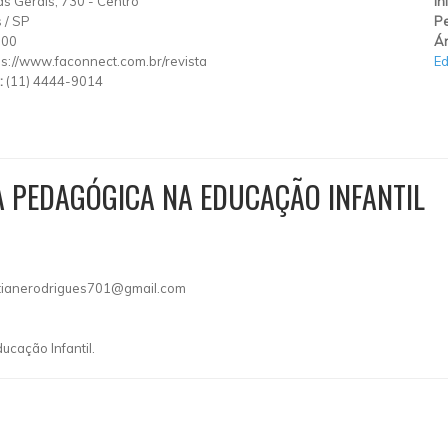
s Gerais, 730
-
Centro
In
s
/
SP
Pe
000
Ár
ps://www.faconnect.com.br/revista
E
:
(11) 4444-9014
 PEDAGÓGICA NA EDUCAÇÃO INFANTIL
tianerodrigues701@gmail.com
ucação Infantil.