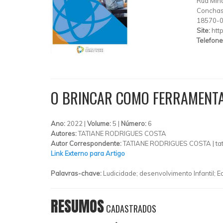
Rua Mina
Concha
18570-
Site:
htt
Telefone
O BRINCAR COMO FERRAMENTA
Ano:
2022 |
Volume:
5 |
Número:
6
Autores:
TATIANE RODRIGUES COSTA
Autor Correspondente:
TATIANE RODRIGUES COSTA |
ta
Link Externo para Artigo
Palavras-chave:
Ludicidade; desenvolvimento Infantil; Ed
RESUMOS
CADASTRADOS