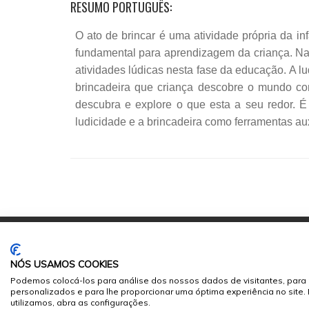
RESUMO PORTUGUÊS:
O ato de brincar é uma atividade própria da in
fundamental para aprendizagem da criança. Na ed
atividades lúdicas nesta fase da educação. A lu
brincadeira que criança descobre o mundo com
descubra e explore o que esta a seu redor. É
ludicidade e a brincadeira como ferramentas aux
NÓS USAMOS COOKIES
Podemos colocá-los para análise dos nossos dados de visitantes, para 
personalizados e para lhe proporcionar uma óptima experiência no site
© 2026
Sumários.org
. Todos os Direitos Reservados
utilizamos, abra as configurações.
Desenvolvido por