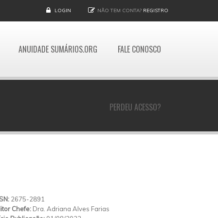
LOGIN
NÃO TEM CONTA?
REGISTRO
ANUIDADE SUMÁRIOS.ORG
FALE CONOSCO
PERDEU ACESSO?
SSN:
2675-2891
itor Chefe:
Dra. Adriana Alves Farias