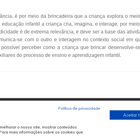
fância, é por meio da brincadeira que a criança explora o me
ucação infantil a criança cria, imagina, e interage, por meio 
dicidade é de extrema relevância, e deve ser a base das ativid
unica-se com o outro e interagem no contexto social em que
 possível perceber como a criança que brincar desenvolve-s
iliares do processo de ensino e aprendizagem infantil.
Política de privacidade
Aceitar 
melhorar o nosso site, mostrar conteúdos
. Para mais informações sobre os cookies que