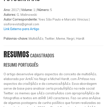
Ano:
2017 |
Volume:
1 |
Número:
5
Autores:
G. Malinowski
Autor Correspondente:
Yves São Paulo e Marcelo Vinicius |
sisiforevista@gmail.com
Link Externo para Artigo
Palavras-chave:
MultidÃ£o, Twitter, Meme, Negri, Hardt
RESUMOS
CADASTRADOS
RESUMO PORTUGUÊS:
O artigo desenvolve alguns aspectos do conceito de multidÃ£o,
elaborado por AntÃ´nio Negri e Michel Hardt, com Ãªnfase nos
aspectos da criaÃ§Ã£o e da comunicaÃ§Ã£o. Essa abordagem
serve de base para analisar certa produÃ§Ã£o na rede social
Twitter: os memes que sÃ£o construÃ­dos com apropriaÃ§Ã£o de
fotografias e textos em atÃ© 140 caracteres. Faz-se uma anÃ¡lise
de algumas postagens de cunho polÃ­tico que foram realizadas ao