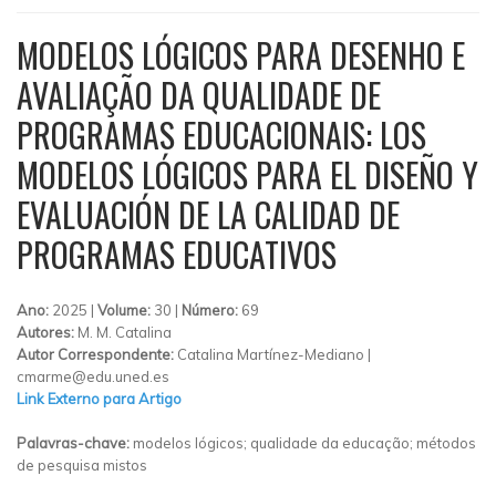
MODELOS LÓGICOS PARA DESENHO E
AVALIAÇÃO DA QUALIDADE DE
PROGRAMAS EDUCACIONAIS: LOS
MODELOS LÓGICOS PARA EL DISEÑO Y
EVALUACIÓN DE LA CALIDAD DE
PROGRAMAS EDUCATIVOS
Ano:
2025 |
Volume:
30 |
Número:
69
Autores:
M. M. Catalina
Autor Correspondente:
Catalina Martínez-Mediano |
cmarme@edu.uned.es
Link Externo para Artigo
Palavras-chave:
modelos lógicos; qualidade da educação; métodos
de pesquisa mistos