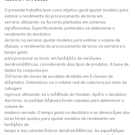
O presente trabalho teve como objetivo geral ajustar modelos para
estimar o rendimento do processamento de toras em
serraria, utilizando-se Ã¡rvores plantadas em sistemas
agroflorestais. Especificamente, pretendeu-se determinar o
rendimento do desdobro
de toras na serraria; ajustar modelos para estimar o volume de
tÃ¡buas, o rendimento do processamento de toras na serraria e o
tempo gasto
para processar as toras, em funÃ§Ã£o de variÃ¡veis
dendromÃ©tricas, considerando dois tipos de produtos. A base de
dados foi composta por
150 toras de clones de eucalipto divididas em 5 classes de
diÃ¢metro. Determinou-se o volume real de cada tora por meio de
cubagem
rigorosa, utilizando-se o mÃ©todo de Smalian. ApÃ³s o desdobro
das toras, as peÃ§as (tÃ¡buas) foram cubadas para determinar o
volume de
madeira serrada. O tempo gasto no desdobro e as dimensÃµes das
toras foram usados para ajustar modelos de rendimento em
funÃ§Ã£o do
tempo e das caracterÃ­sticas dendromÃ©tricas. As equaÃ§Ãµes