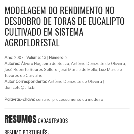
MODELAGEM DO RENDIMENTO NO
DESDOBRO DE TORAS DE EUCALIPTO
CULTIVADO EM SISTEMA
AGROFLORESTAL
Ano:
2007 |
Volume:
13 |
Número:
2
Autores:
Álvaro Nogueira de Souza, Antônio Donizette de Oliveira,
José Roberto Soares Solforo, José Marcio de Mello, Luiz Marcelo
Tavares de Carvalho
Autor Correspondente:
Antônio Donizette de Oliveira |
donizete@ufla.br
Palavras-chave:
serraria, processamento da madeira
RESUMOS
CADASTRADOS
RESUMO PORTUGUÊS: