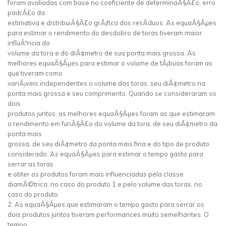
foram avaliadas com base no coeficiente de determinaÃ§Ã£o, erro
padrÃ£o da
estimativa e distribuiÃ§Ã£o grÃ¡fica dos resÃ­duos. As equaÃ§Ãµes
para estimar o rendimento do desdobro de toras tiveram maior
influÃªncia do
volume da tora e do diÃ¢metro de sua ponta mais grossa. As
melhores equaÃ§Ãµes para estimar o volume de tÃ¡buas foram as
que tiveram como
variÃ¡veis independentes o volume das toras, seu diÃ¢metro na
ponta mais grossa e seu comprimento. Quando se consideraram os
dois
produtos juntos, as melhores equaÃ§Ãµes foram as que estimaram
o rendimento em funÃ§Ã£o do volume da tora, de seu diÃ¢metro da
ponta mais
grossa, de seu diÃ¢metro da ponta mais fina e do tipo de produto
considerado. As equaÃ§Ãµes para estimar o tempo gasto para
serrar as toras
e obter os produtos foram mais influenciadas pela classe
diamÃ©trica, no caso do produto 1 e pelo volume das toras, no
caso do produto
2. As equaÃ§Ãµes que estimaram o tempo gasto para serrar os
dois produtos juntos tiveram performances muito semelhantes. O
tempo