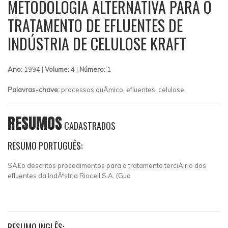
METODOLOGIA ALTERNATIVA PARA O
TRATAMENTO DE EFLUENTES DE
INDÚSTRIA DE CELULOSE KRAFT
Ano:
1994 |
Volume:
4 |
Número:
1
Palavras-chave:
processos quÃ­mico, efluentes, celulose
RESUMOS
CADASTRADOS
RESUMO PORTUGUÊS:
SÃ£o descritos procedimentos para o tratamento terciÃ¡rio dos
efluentes da IndÃºstria Riocell S.A. (Gua
RESUMO INGLÊS: