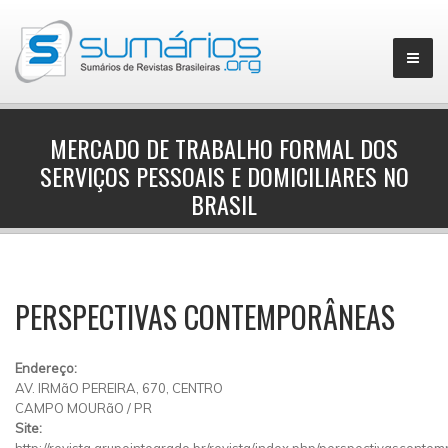
MERCADO DE TRABALHO FORMAL DOS
SERVIÇOS PESSOAIS E DOMICILIARES NO
▼
BRASIL
PERSPECTIVAS CONTEMPORÂNEAS
Endereço:
AV. IRMãO PEREIRA, 670, CENTRO
CAMPO MOURãO
/
PR
Site:
http://revista.grupointegrado.br/revista/index.php/perspectivasconte