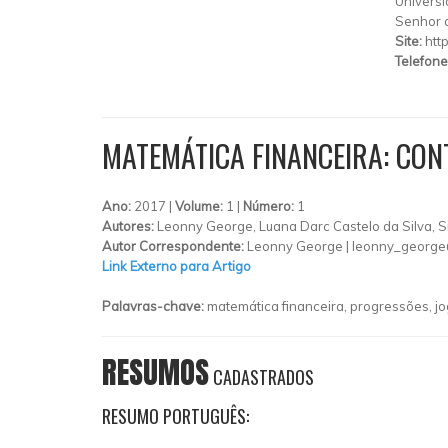
Universi
Senhor 
Site:
htt
Telefone
MATEMÁTICA FINANCEIRA: CON
Ano:
2017 |
Volume:
1 |
Número:
1
Autores:
Leonny George, Luana Darc Castelo da Silva, S
Autor Correspondente:
Leonny George |
leonny_george
Link Externo para Artigo
Palavras-chave:
matemática financeira, progressões, jo
RESUMOS
CADASTRADOS
RESUMO PORTUGUÊS: