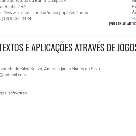
dade do Estado da Bahia, Campus VII
In
do Bonfim
/
BA
Pe
ps://www.revistas.uneb.br/index.php/elem/index
Ár
:
(16) 9437-3434
H
(VOLTAR AO ARTI
TEXTOS E APLICAÇÕES ATRAVÉS DE JOGO
ivonete da Silva Souza, Américo Junior Nunes da Silva
@hotmail.com
gos, softwares.