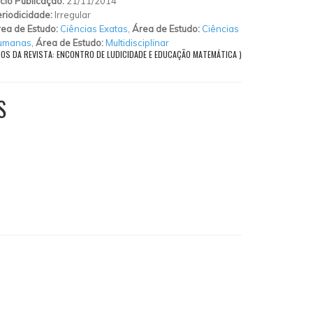
ício Publicação:
21/11/2014
riodicidade:
Irregular
ea de Estudo:
Ciências Exatas
,
Área de Estudo:
Ciências
umanas
,
Área de Estudo:
Multidisciplinar
GOS DA REVISTA: ENCONTRO DE LUDICIDADE E EDUCAÇÃO MATEMÁTICA )
S