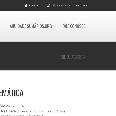
LOGIN
NÃO TEM CONTA?
REGISTRO
ANUIDADE SUMÁRIOS.ORG
FALE CONOSCO
PERDEU ACESSO?
EMÁTICA
SSN:
2675-536X
itor Chefe:
Américo Junior Nunes da Silva