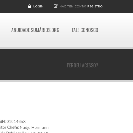
LOGIN
NÃO TEM CONTA?
REGISTRO
ANUIDADE SUMÁRIOS.ORG
FALE CONOSCO
PERDEU ACESSO?
SSN:
0101465X
itor Chefe:
Nadja Hermann