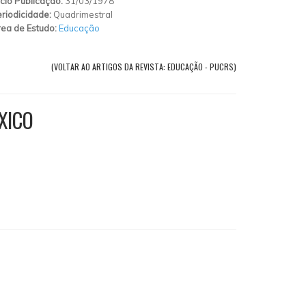
ício Publicação:
31/03/1978
riodicidade:
Quadrimestral
ea de Estudo:
Educação
(VOLTAR AO ARTIGOS DA REVISTA: EDUCAÇÃO - PUCRS)
XICO