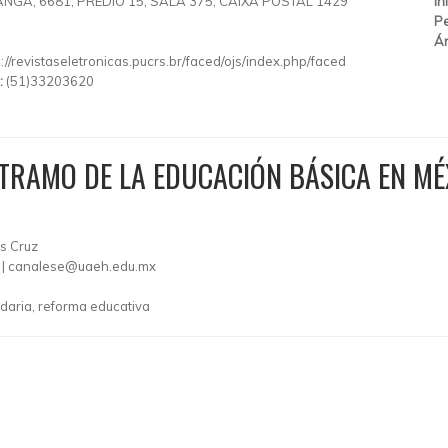
RANGA, 6681, PRÉDIO 15, SALA 375, CAIXA POSTAL 1429
In
Pe
Ár
p://revistaseletronicas.pucrs.br/faced/ojs/index.php/faced
:
(51)33203620
 TRAMO DE LA EDUCACIÓN BÁSICA EN MÉ
es Cruz
 |
canalese@uaeh.edu.mx
daria, reforma educativa