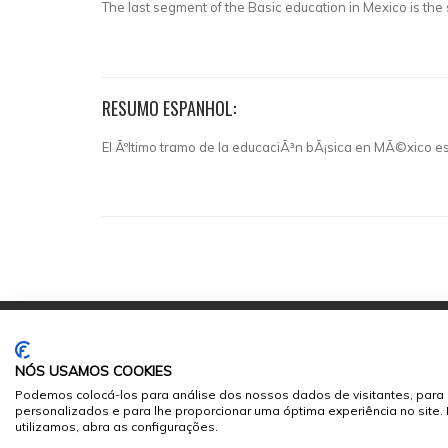
The last segment of the Basic education in Mexico is the
RESUMO ESPANHOL:
El Ãºltimo tramo de la educaciÃ³n bÃ¡sica en MÃ©xico e
NÓS USAMOS COOKIES
Podemos colocá-los para análise dos nossos dados de visitantes, para 
personalizados e para lhe proporcionar uma óptima experiência no site
© 2026
Sumários.org
. Todos os Direitos Reservados
utilizamos, abra as configurações.
Desenvolvido por