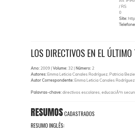
AV. IPI
/
RS
0
Site:
htt
Telefone
LOS DIRECTIVOS EN EL ÚLTIMO
Ano:
2009 |
Volume:
32 |
Número:
2
Autores:
Emma Leticia Canales Rodríguez, Patricia Bezi
Autor Correspondente:
Emma Leticia Canales Rodríguez
Palavras-chave:
directivos escolares, educaciÃ³n secun
RESUMOS
CADASTRADOS
RESUMO INGLÊS: