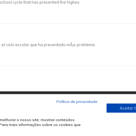
 school cycle that has presented the highes
s el ciclo escolar que ha presentado mÃ¡s problema
Política de privacidade
Aceitar 
melhorar o nosso site, mostrar conteúdos
. Para mais informações sobre os cookies que