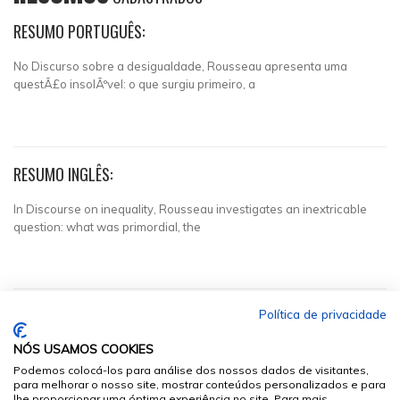
RESUMO PORTUGUÊS:
No Discurso sobre a desigualdade, Rousseau apresenta uma
questÃ£o insolÃºvel: o que surgiu primeiro, a
RESUMO INGLÊS:
In Discourse on inequality, Rousseau investigates an inextricable
question: what was primordial, the
Política de privacidade
NÓS USAMOS COOKIES
Podemos colocá-los para análise dos nossos dados de visitantes,
para melhorar o nosso site, mostrar conteúdos personalizados e para
lhe proporcionar uma óptima experiência no site. Para mais