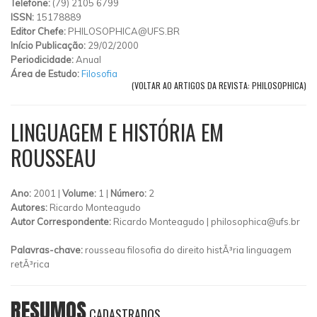
Telefone:
(79) 2105 6799
ISSN:
15178889
Editor Chefe:
PHILOSOPHICA@UFS.BR
Início Publicação:
29/02/2000
Periodicidade:
Anual
Área de Estudo:
Filosofia
(VOLTAR AO ARTIGOS DA REVISTA: PHILOSOPHICA)
LINGUAGEM E HISTÓRIA EM
ROUSSEAU
Ano:
2001 |
Volume:
1 |
Número:
2
Autores:
Ricardo Monteagudo
Autor Correspondente:
Ricardo Monteagudo |
philosophica@ufs.br
Palavras-chave:
rousseau filosofia do direito histÃ³ria linguagem
retÃ³rica
RESUMOS
CADASTRADOS