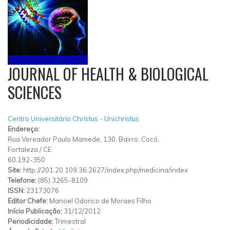
JOURNAL OF HEALTH & BIOLOGICAL
SCIENCES
Centro Universitário Christus - Unichristus
Endereço:
Rua Vereador Paulo Mamede, 130. Bairro: Cocó.
Fortaleza
/
CE
60.192-350
Site:
http://201.20.109.36:2627/index.php/medicina/index
Telefone:
(85) 3265-8109
ISSN:
23173076
Editor Chefe:
Manoel Odorico de Moraes Filho
Início Publicação:
31/12/2012
Periodicidade:
Trimestral