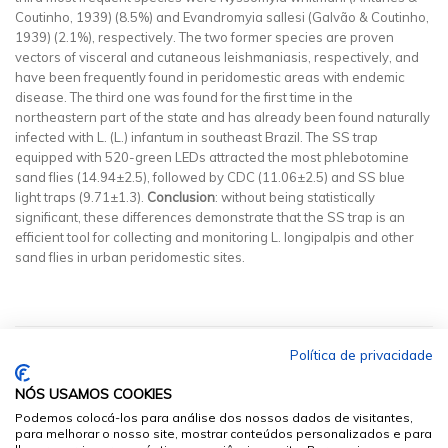
Coutinho, 1939) (8.5%) and Evandromyia sallesi (Galvão & Coutinho,
1939) (2.1%), respectively. The two former species are proven
vectors of visceral and cutaneous leishmaniasis, respectively, and
have been frequently found in peridomestic areas with endemic
disease. The third one was found for the first time in the
northeastern part of the state and has already been found naturally
infected with L. (L.) infantum in southeast Brazil. The SS trap
equipped with 520-green LEDs attracted the most phlebotomine
sand flies (14.94±2.5), followed by CDC (11.06±2.5) and SS blue
light traps (9.71±1.3).
Conclusion
: without being statistically
significant, these differences demonstrate that the SS trap is an
efficient tool for collecting and monitoring L. longipalpis and other
sand flies in urban peridomestic sites.
Política de privacidade
NÓS USAMOS COOKIES
Podemos colocá-los para análise dos nossos dados de visitantes,
para melhorar o nosso site, mostrar conteúdos personalizados e para