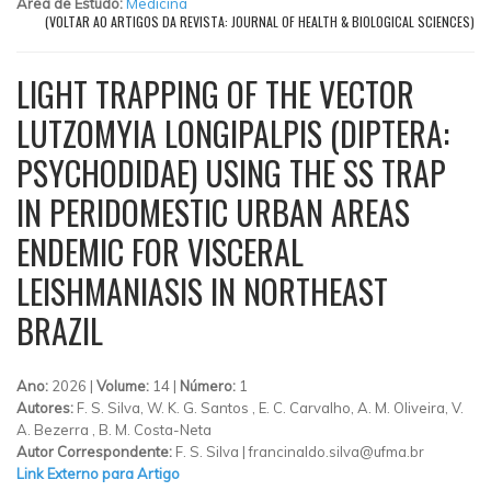
Área de Estudo:
Medicina
(VOLTAR AO ARTIGOS DA REVISTA: JOURNAL OF HEALTH & BIOLOGICAL SCIENCES)
LIGHT TRAPPING OF THE VECTOR
LUTZOMYIA LONGIPALPIS (DIPTERA:
PSYCHODIDAE) USING THE SS TRAP
IN PERIDOMESTIC URBAN AREAS
ENDEMIC FOR VISCERAL
LEISHMANIASIS IN NORTHEAST
BRAZIL
Ano:
2026 |
Volume:
14 |
Número:
1
Autores:
F. S. Silva, W. K. G. Santos , E. C. Carvalho, A. M. Oliveira, V.
A. Bezerra , B. M. Costa-Neta
Autor Correspondente:
F. S. Silva |
francinaldo.silva@ufma.br
Link Externo para Artigo