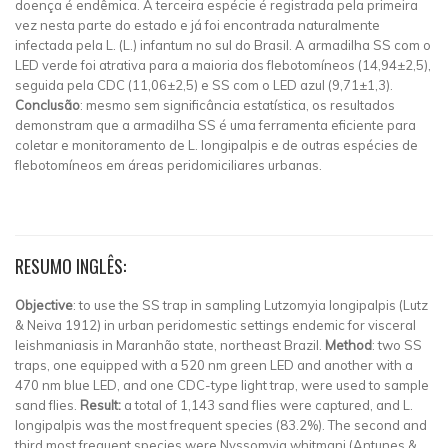
doença é endêmica. A terceira espécie é registrada pela primeira
vez nesta parte do estado e já foi encontrada naturalmente
infectada pela L. (L.) infantum no sul do Brasil. A armadilha SS com o
LED verde foi atrativa para a maioria dos flebotomíneos (14,94±2,5),
seguida pela CDC (11,06±2,5) e SS com o LED azul (9,71±1,3).
Conclusão
: mesmo sem significância estatística, os resultados
demonstram que a armadilha SS é uma ferramenta eficiente para
coletar e monitoramento de L. longipalpis e de outras espécies de
flebotomíneos em áreas peridomiciliares urbanas.
RESUMO INGLÊS:
Objective
: to use the SS trap in sampling Lutzomyia longipalpis (Lutz
& Neiva 1912) in urban peridomestic settings endemic for visceral
leishmaniasis in Maranhão state, northeast Brazil.
Method
: two SS
traps, one equipped with a 520 nm green LED and another with a
470 nm blue LED, and one CDC-type light trap, were used to sample
sand flies.
Result:
a total of 1,143 sand flies were captured, and L.
longipalpis was the most frequent species (83.2%). The second and
third most frequent species were Nyssomyia whitmani (Antunes &