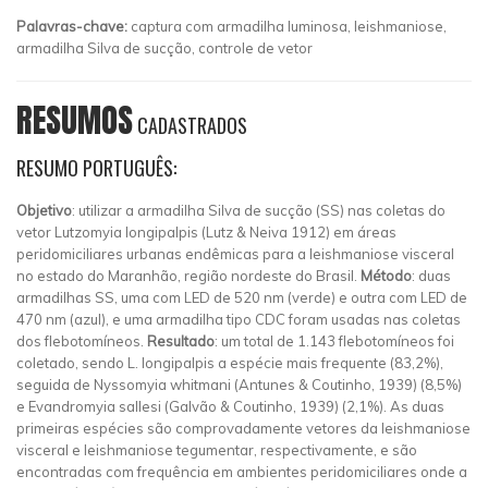
Palavras-chave:
captura com armadilha luminosa, leishmaniose,
armadilha Silva de sucção, controle de vetor
RESUMOS
CADASTRADOS
RESUMO PORTUGUÊS:
Objetivo
: utilizar a armadilha Silva de sucção (SS) nas coletas do
vetor Lutzomyia longipalpis (Lutz & Neiva 1912) em áreas
peridomiciliares urbanas endêmicas para a leishmaniose visceral
no estado do Maranhão, região nordeste do Brasil.
Método
: duas
armadilhas SS, uma com LED de 520 nm (verde) e outra com LED de
470 nm (azul), e uma armadilha tipo CDC foram usadas nas coletas
dos flebotomíneos.
Resultado
: um total de 1.143 flebotomíneos foi
coletado, sendo L. longipalpis a espécie mais frequente (83,2%),
seguida de Nyssomyia whitmani (Antunes & Coutinho, 1939) (8,5%)
e Evandromyia sallesi (Galvão & Coutinho, 1939) (2,1%). As duas
primeiras espécies são comprovadamente vetores da leishmaniose
visceral e leishmaniose tegumentar, respectivamente, e são
encontradas com frequência em ambientes peridomiciliares onde a