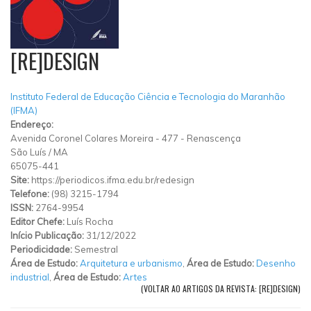
[RE]DESIGN
Instituto Federal de Educação Ciência e Tecnologia do Maranhão
(IFMA)
Endereço:
Avenida Coronel Colares Moreira
-
477
-
Renascença
São Luís
/
MA
65075-441
Site:
https://periodicos.ifma.edu.br/redesign
Telefone:
(98) 3215-1794
ISSN:
2764-9954
Editor Chefe:
Luís Rocha
Início Publicação:
31/12/2022
Periodicidade:
Semestral
Área de Estudo:
Arquitetura e urbanismo
,
Área de Estudo:
Desenho
industrial
,
Área de Estudo:
Artes
(VOLTAR AO ARTIGOS DA REVISTA: [RE]DESIGN)