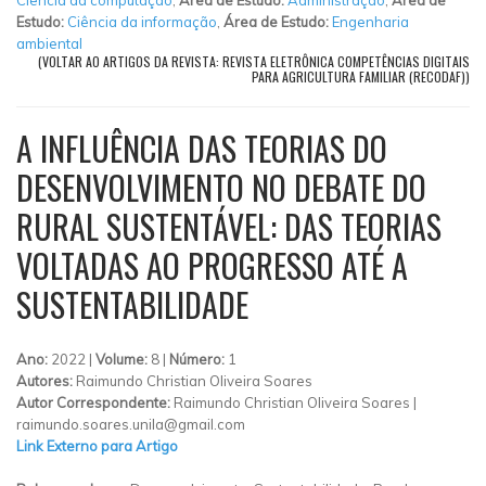
Estudo:
Ciência da informação
,
Área de Estudo:
Engenharia
ambiental
(VOLTAR AO ARTIGOS DA REVISTA: REVISTA ELETRÔNICA COMPETÊNCIAS DIGITAIS
PARA AGRICULTURA FAMILIAR (RECODAF))
A INFLUÊNCIA DAS TEORIAS DO
DESENVOLVIMENTO NO DEBATE DO
RURAL SUSTENTÁVEL: DAS TEORIAS
VOLTADAS AO PROGRESSO ATÉ A
SUSTENTABILIDADE
Ano:
2022 |
Volume:
8 |
Número:
1
Autores:
Raimundo Christian Oliveira Soares
Autor Correspondente:
Raimundo Christian Oliveira Soares |
raimundo.soares.unila@gmail.com
Link Externo para Artigo