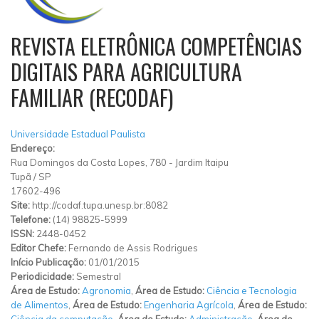
REVISTA ELETRÔNICA COMPETÊNCIAS
DIGITAIS PARA AGRICULTURA
FAMILIAR (RECODAF)
Universidade Estadual Paulista
Endereço:
Rua Domingos da Costa Lopes, 780
-
Jardim Itaipu
Tupã
/
SP
17602-496
Site:
http://codaf.tupa.unesp.br:8082
Telefone:
(14) 98825-5999
ISSN:
2448-0452
Editor Chefe:
Fernando de Assis Rodrigues
Início Publicação:
01/01/2015
Periodicidade:
Semestral
Área de Estudo:
Agronomia
,
Área de Estudo:
Ciência e Tecnologia
de Alimentos
,
Área de Estudo:
Engenharia Agrícola
,
Área de Estudo:
Ciência da computação
,
Área de Estudo:
Administração
,
Área de