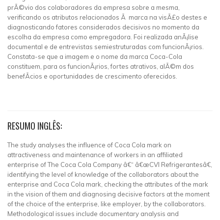
prÃ©vio dos colaboradores da empresa sobre a mesma,
verificando os atributos relacionados Ã marca na visÃ£o destes e
diagnosticando fatores considerados decisivos no momento da
escolha da empresa como empregadora. Foi realizada anÃ¡lise
documental e de entrevistas semiestruturadas com funcionÃ¡rios.
Constata-se que a imagem e o nome da marca Coca-Cola
constituem, para os funcionÃ¡rios, fortes atrativos, alÃ©m dos
benefÃ­cios e oportunidades de crescimento oferecidos.
RESUMO INGLÊS:
The study analyses the influence of Coca Cola mark on
attractiveness and maintenance of workers in an affiliated
enterprise of The Coca Cola Company â€“ â€œCVI Refrigerantesâ€,
identifying the level of knowledge of the collaborators about the
enterprise and Coca Cola mark, checking the attributes of the mark
in the vision of them and diagnosing decisive factors at the moment
of the choice of the enterprise, like employer, by the collaborators.
Methodological issues include documentary analysis and