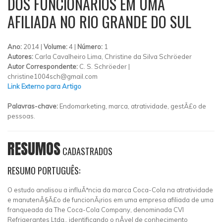
DOS FUNCIONÁRIOS EM UMA
AFILIADA NO RIO GRANDE DO SUL
Ano:
2014 |
Volume:
4 |
Número:
1
Autores:
Carla Cavalheiro Lima, Christine da Silva Schröeder
Autor Correspondente:
C. S. Schröeder |
christine1004sch@gmail.com
Link Externo para Artigo
Palavras-chave:
Endomarketing, marca, atratividade, gestÃ£o de
pessoas.
RESUMOS
CADASTRADOS
RESUMO PORTUGUÊS:
O estudo analisou a influÃªncia da marca Coca-Cola na atratividade
e manutenÃ§Ã£o de funcionÃ¡rios em uma empresa afiliada de uma
franqueada da The Coca-Cola Company, denominada CVI
Refrigerantes Ltda., identificando o nÃ­vel de conhecimento