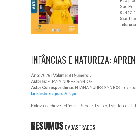
Rua João
São Pau
02442-
Site:
htt
Telefone
INFÂNCIAS E NATUREZA: APRE
Ano:
2026 |
Volume:
8 |
Número:
3
Autores:
ELIANA NUNES SANTOS
Autor Correspondente:
ELIANA NUNES SANTOS |
revist
Link Externo para Artigo
Palavras-chave:
Infância; Brincar; Escola; Estudantes; 
RESUMOS
CADASTRADOS