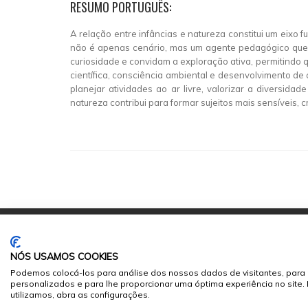
RESUMO PORTUGUÊS:
A relação entre infâncias e natureza constitui um eixo
não é apenas cenário, mas um agente pedagógico que f
curiosidade e convidam a exploração ativa, permitindo 
científica, consciência ambiental e desenvolvimento de 
planejar atividades ao ar livre, valorizar a diversida
natureza contribui para formar sujeitos mais sensíveis
NÓS USAMOS COOKIES
Podemos colocá-los para análise dos nossos dados de visitantes, para 
personalizados e para lhe proporcionar uma óptima experiência no site
© 2026
Sumários.org
. Todos os Direitos Reservados
utilizamos, abra as configurações.
Desenvolvido por