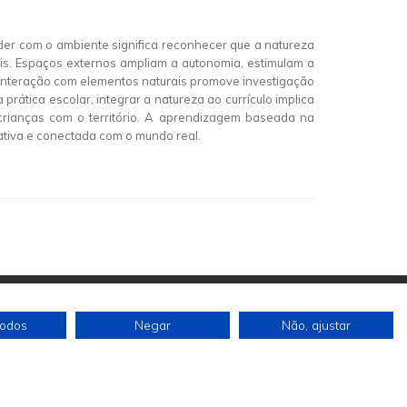
nder com o ambiente significa reconhecer que a natureza
is. Espaços externos ampliam a autonomia, estimulam a
A interação com elementos naturais promove investigação
rática escolar, integrar a natureza ao currículo implica
as crianças com o território. A aprendizagem baseada na
icativa e conectada com o mundo real.
todos
Negar
Não, ajustar
Siga-nos