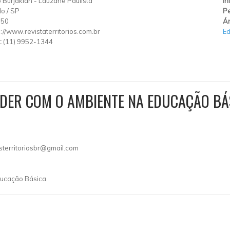
 Burjakian
-
Lauzane Paulista
In
lo
/
SP
Pe
150
Ár
p://www.revistaterritorios.com.br
E
:
(11) 9952-1344
NDER COM O AMBIENTE NA EDUCAÇÃO BÁ
asterritoriosbr@gmail.com
Educação Básica.