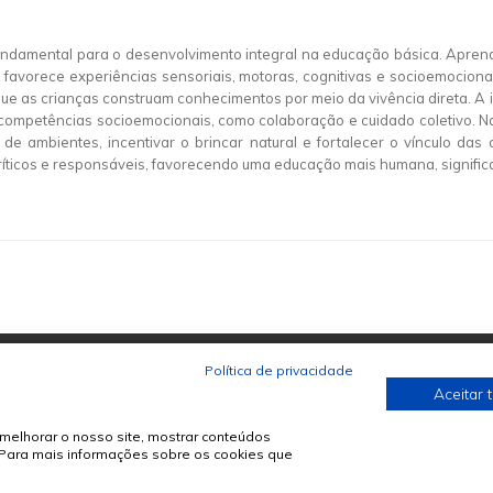
 fundamental para o desenvolvimento integral na educação básica. Apre
avorece experiências sensoriais, motoras, cognitivas e socioemociona
que as crianças construam conhecimentos por meio da vivência direta. 
competências socioemocionais, como colaboração e cuidado coletivo. Na p
de de ambientes, incentivar o brincar natural e fortalecer o vínculo d
, críticos e responsáveis, favorecendo uma educação mais humana, signif
Política de privacidade
Aceitar 
melhorar o nosso site, mostrar conteúdos
. Para mais informações sobre os cookies que