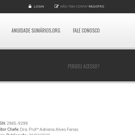
LOGIN
NÃO TEM CONTA?
REGISTRO
ANUIDADE SUMÁRIOS.ORG
FALE CONOSCO
PERDEU ACESSO?
SSN:
2965-9299
itor Chefe:
Dra. Profª Adriana Alves Farias