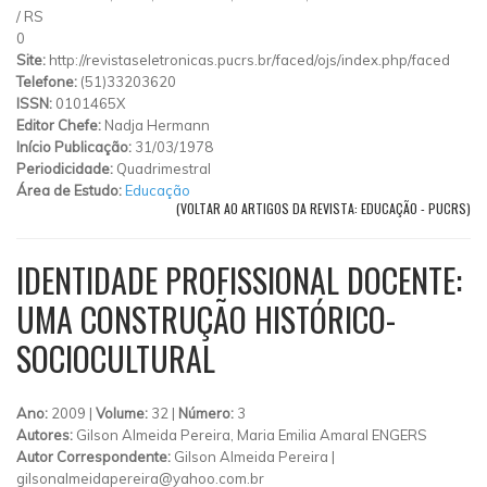
/
RS
0
Site:
http://revistaseletronicas.pucrs.br/faced/ojs/index.php/faced
Telefone:
(51)33203620
ISSN:
0101465X
Editor Chefe:
Nadja Hermann
Início Publicação:
31/03/1978
Periodicidade:
Quadrimestral
Área de Estudo:
Educação
(VOLTAR AO ARTIGOS DA REVISTA: EDUCAÇÃO - PUCRS)
IDENTIDADE PROFISSIONAL DOCENTE:
UMA CONSTRUÇÃO HISTÓRICO-
SOCIOCULTURAL
Ano:
2009 |
Volume:
32 |
Número:
3
Autores:
Gilson Almeida Pereira, Maria Emilia Amaral ENGERS
Autor Correspondente:
Gilson Almeida Pereira |
gilsonalmeidapereira@yahoo.com.br