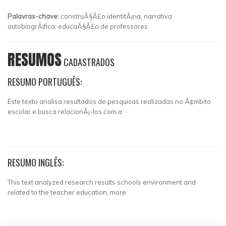
Palavras-chave:
construÃ§Ã£o identitÃ¡ria, narrativa
autobiogrÃ¡fica, educaÃ§Ã£o de professores
RESUMOS
CADASTRADOS
RESUMO PORTUGUÊS:
Este texto analisa resultados de pesquisas realizadas no Ã¢mbito
escolar e busca relacionÃ¡-los com a
RESUMO INGLÊS:
This text analyzed research results schools environment and
related to the teacher education, more