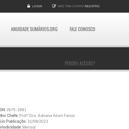
LOGIN
NÃO TEM CONTA?
REGISTRO
ANUIDADE SUMÁRIOS.ORG
FALE CONOSCO
PERDEU ACESSO?
SSN:
2675-2891
itor Chefe:
Profª Dra. Adriana Alves Farias
ício Publicação:
31/08/2023
riodicidade:
Mensal