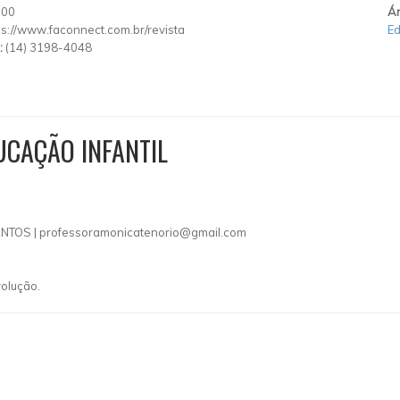
000
Ár
ps://www.faconnect.com.br/revista
E
:
(14) 3198-4048
UCAÇÃO INFANTIL
NTOS |
professoramonicatenorio@gmail.com
volução.