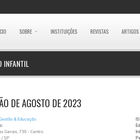
ÍCIO
SOBRE
INSTITUIÇÕES
REVISTAS
ARTIGOS
 INFANTIL
ÃO DE AGOSTO DE 2023
 Gestão & Educação
I
o:
Ed
s Gerais, 730
-
Centro
In
s
/
SP
Pe