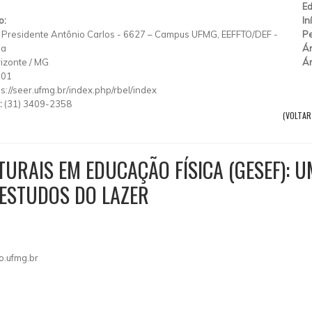
Ed
o:
In
Presidente Antônio Carlos
-
6627 – Campus UFMG, EEFFTO/DEF
-
Pe
ha
Ár
izonte
/
MG
Ár
901
ps://seer.ufmg.br/index.php/rbel/index
:
(31) 3409-2358
(VOLTAR
URAIS EM EDUCAÇÃO FÍSICA (GESEF): U
 ESTUDOS DO LAZER
o.ufmg.br