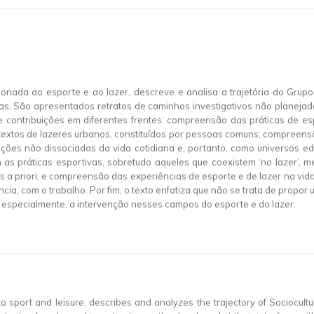
onada ao esporte e ao lazer, descreve e analisa a trajetória do Grupo
s. São apresentados retratos de caminhos investigativos não planejado
e contribuições em diferentes frentes: compreensão das práticas de e
ntextos de lazeres urbanos, constituídos por pessoas comuns; compreensão
ões não dissociadas da vida cotidiana e, portanto, como universos edu
as práticas esportivas, sobretudo aqueles que coexistem ‘no lazer’, 
os a priori; e compreensão das experiências de esporte e de lazer na vid
ência, com o trabalho. Por fim, o texto enfatiza que não se trata de prop
especialmente, a intervenção nesses campos do esporte e do lazer.
to sport and leisure, describes and analyzes the trajectory of Sociocultu