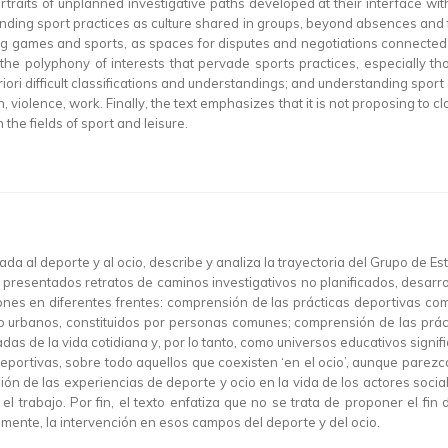
rtraits of unplanned investigative paths developed at their interface wi
standing sport practices as culture shared in groups, beyond absences and
ing games and sports, as spaces for disputes and negotiations connected t
he polyphony of interests that pervade sports practices, especially thos
iori difficult classifications and understandings; and understanding sport 
n, violence, work. Finally, the text emphasizes that it is not proposing to 
 the fields of sport and leisure.
ada al deporte y al ocio, describe y analiza la trayectoria del Grupo de E
presentados retratos de caminos investigativos no planificados, desarroll
ones en diferentes frentes: comprensión de las prácticas deportivas com
o urbanos, constituidos por personas comunes; comprensión de las prácti
as de la vida cotidiana y, por lo tanto, como universos educativos signi
eportivas, sobre todo aquellos que coexisten ‘en el ocio’, aunque parezc
sión de las experiencias de deporte y ocio en la vida de los actores soci
n el trabajo. Por fin, el texto enfatiza que no se trata de proponer el f
lmente, la intervención en esos campos del deporte y del ocio.