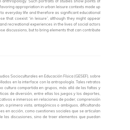
th anthropology. Such portraits of studies show points of
 favoring appropriation in urban leisure contexts made up
o everyday life and therefore as significant educational
e that coexist “in leisure”, although they might appear
and recreational experiences in the lives of social actors
close discussions, but to bring elements that can contribute
studios Socioculturales en Educación Física (GESEF), sobre
ados en la interface con la antropología. Tales retratos
o cultura compartida en grupos, más allá de las faltas y
cas de diversión, entre ellas los juegos y los deportes,
ficativos e inmersos en relaciones de poder; comprensión
an, a primera vista, antagónicos o ambiguos, dificultando
ales en acción, como cuestiones sociales que se articulan
in de las discusiones, sino de traer elementos que puedan