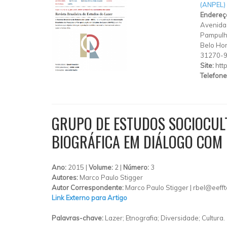
(ANPEL)
Endereç
Avenida 
Pampul
Belo Hor
31270-
Site:
htt
Telefone
GRUPO DE ESTUDOS SOCIOCULT
BIOGRÁFICA EM DIÁLOGO COM
Ano:
2015 |
Volume:
2 |
Número:
3
Autores:
Marco Paulo Stigger
Autor Correspondente:
Marco Paulo Stigger |
rbel@eefft
Link Externo para Artigo
Palavras-chave:
Lazer; Etnografia; Diversidade; Cultura.