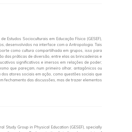
 de Estudos Socioculturais em Educação Física (GESEF),
s, desenvolvidos na interface com a Antropologia. Tais
sporte como cultura compartilhada em grupos, isso para
 das práticas de diversão, entre elas as brincadeiras e
cativos significativos e imersos em relações de poder;
mesmo que pareçam, num primeiro olhar, antagônicos ou
a dos atores sociais em ação, como questões sociais que
or um fechamento das discussões, mas de trazer elementos
ral Study Group in Physical Education (GESEF), specially