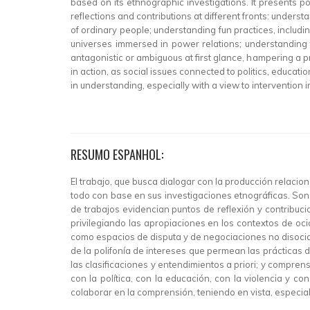
based on its ethnographic investigations. It presents po
reflections and contributions at different fronts: under
of ordinary people; understanding fun practices, includ
universes immersed in power relations; understanding t
antagonistic or ambiguous at first glance, hampering a pr
in action, as social issues connected to politics, educatio
in understanding, especially with a view to intervention in
RESUMO ESPANHOL:
El trabajo, que busca dialogar con la producción relacion
todo con base en sus investigaciones etnográficas. Son 
de trabajos evidencian puntos de reflexión y contribuci
privilegiando las apropiaciones en los contextos de oci
como espacios de disputa y de negociaciones no disociad
de la polifonía de intereses que permean las prácticas d
las clasificaciones y entendimientos a priori; y compren
con la política, con la educación, con la violencia y co
colaborar en la comprensión, teniendo en vista, especia