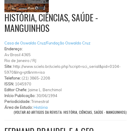
HISTÓRIA, CIÊNCIAS, SAÚDE -
MANGUINHOS
Casa de Oswaldo Cruz/Fundação Oswaldo Cruz
Endereço:
Av Brasil 4365
Rio de Janeiro
/
RJ
Site:
http://www.scielo.br/scielo.php?script=sci_serial&pid=0104-
5970&lng=pt&nrm=iso
Telefone:
(21) 3865-2208
ISSN:
1045970
Editor Chefe:
Jaime L. Benchimol
Início Publicação:
30/06/1994
Periodicidade:
Trimestral
Área de Estudo:
História
(VOLTAR AO ARTIGOS DA REVISTA: HISTÓRIA, CIÊNCIAS, SAÚDE - MANGUINHOS)