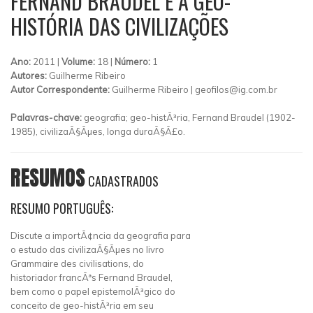
FERNAND BRAUDEL E A GEO-
HISTÓRIA DAS CIVILIZAÇÕES
Ano:
2011 |
Volume:
18 |
Número:
1
Autores:
Guilherme Ribeiro
Autor Correspondente:
Guilherme Ribeiro |
geofilos@ig.com.br
Palavras-chave:
geografia; geo-histÃ³ria, Fernand Braudel (1902-
1985), civilizaÃ§Ãµes, longa duraÃ§Ã£o.
RESUMOS
CADASTRADOS
RESUMO PORTUGUÊS:
Discute a importÃ¢ncia da geografia para
o estudo das civilizaÃ§Ãµes no livro
Grammaire des civilisations, do
historiador francÃªs Fernand Braudel,
bem como o papel epistemolÃ³gico do
conceito de geo-histÃ³ria em seu