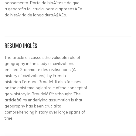
pensamento. Parte da hipÃ³tese de que
a geografia foi crucial para a apreensÃ£o
da histÃ³ria de longa duraÃ§Ã£o.
RESUMO INGLÊS:
The article discusses the valuable role of
geography in the study of civilizations
entitled Grammaire des civilisations (A
history of civilizations), by French
historian Fernand Braudel. It also focuses
on the epistemological role of the concept of
geo-history in Braudelâ€™s thought. The
articleâ€™s underlying assumption is that
geography has been crucial to
comprehending history over large spans of
time.