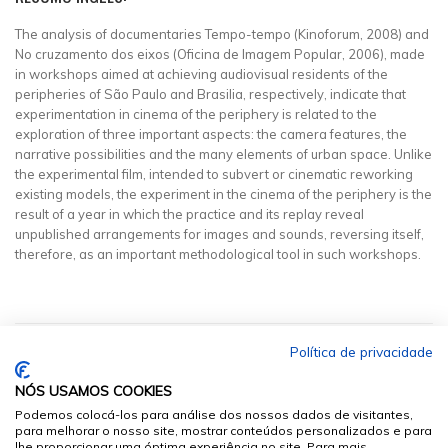
The analysis of documentaries Tempo-tempo (Kinoforum, 2008) and
No cruzamento dos eixos (Oficina de Imagem Popular, 2006), made
in workshops aimed at achieving audiovisual residents of the
peripheries of São Paulo and Brasilia, respectively, indicate that
experimentation in cinema of the periphery is related to the
exploration of three important aspects: the camera features, the
narrative possibilities and the many elements of urban space. Unlike
the experimental film, intended to subvert or cinematic reworking
existing models, the experiment in the cinema of the periphery is the
result of a year in which the practice and its replay reveal
unpublished arrangements for images and sounds, reversing itself,
therefore, as an important methodological tool in such workshops.
Política de privacidade
NÓS USAMOS COOKIES
Podemos colocá-los para análise dos nossos dados de visitantes,
para melhorar o nosso site, mostrar conteúdos personalizados e para
lhe proporcionar uma óptima experiência no site. Para mais