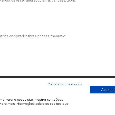
 Brasil deve ser analisado em trÃªs fases, teoric
must be analyzed in three phases, theoretic
Política de privacidade
Aceitar 
melhorar o nosso site, mostrar conteúdos
. Para mais informações sobre os cookies que