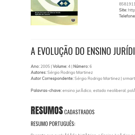
858191
Site:
htt
Telefone
A EVOLUÇÃO DO ENSINO JURÍD
Ano:
2005 |
Volume:
4 |
Número:
6
Autores:
Sérgio Rodrigo Martinez
Autor Correspondente:
Sérgio Rodrigo Martinez |
srmart
Palavras-chave:
ensino jurÃ­dico, estado neoliberal, pol
RESUMOS
CADASTRADOS
RESUMO PORTUGUÊS: