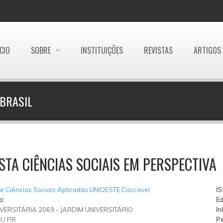
ÍCIO
SOBRE
INSTITUIÇÕES
REVISTAS
ARTIGOS
 BRASIL
STA CIÊNCIAS SOCIAIS EM PERSPECTIVA
e Ciências Sociais Aplicadas UNIOESTE Cascavel
I
o:
Ed
VERSITÁRIA 2069 - JARDIM UNIVERSITÁRIO
In
l
/
PR
Pe