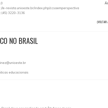
10
Ár
p://e-revista.unioeste.br/index.php/ccsaemperspectiva
:
(45) 3220-3136
(VOLTAR 
ICO NO BRASIL
inez@unioeste.br
Ã­ticas educacionais