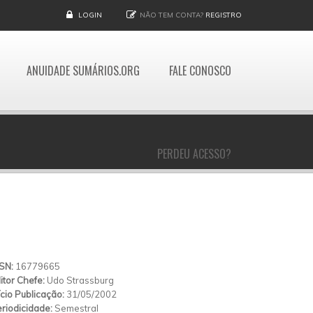
LOGIN
NÃO TEM CONTA?
REGISTRO
ANUIDADE SUMÁRIOS.ORG
FALE CONOSCO
PERDEU ACESSO?
SSN:
16779665
itor Chefe:
Udo Strassburg
ício Publicação:
31/05/2002
riodicidade:
Semestral