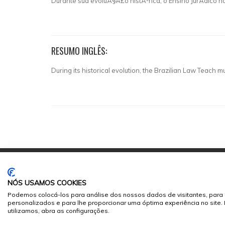
Durante sua evoluÃ§Ã£o histÃ³rica, o Ensino JurÃ­dico no
RESUMO INGLÊS:
During its historical evolution, the Brazilian Law Teach 
NÓS USAMOS COOKIES
Podemos colocá-los para análise dos nossos dados de visitantes, para 
personalizados e para lhe proporcionar uma óptima experiência no site
© 2026
Sumários.org
. Todos os Direitos Reservados
utilizamos, abra as configurações.
Desenvolvido por