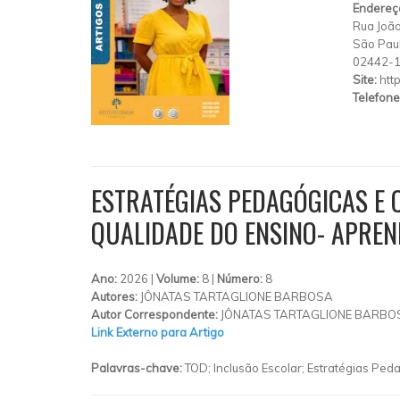
Endereç
Rua João
São Pau
02442-
Site:
htt
Telefone
ESTRATÉGIAS PEDAGÓGICAS E 
QUALIDADE DO ENSINO- APRE
Ano:
2026 |
Volume:
8 |
Número:
8
Autores:
JÔNATAS TARTAGLIONE BARBOSA
Autor Correspondente:
JÔNATAS TARTAGLIONE BARBO
Link Externo para Artigo
Palavras-chave:
TOD; Inclusão Escolar; Estratégias P