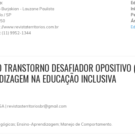
o:
Ed
 Burjakian
-
Lauzane Paulista
In
lo
/
SP
Pe
150
Ár
p://www.revistaterritorios.com.br
E
:
(11) 9952-1344
O TRANSTORNO DESAFIADOR OPOSITIVO 
NDIZAGEM NA EDUCAÇÃO INCLUSIVA
SA |
revistasterritoriosbr@gmail.com
edagógicas; Ensino-Aprendizagem; Manejo de Comportamento.