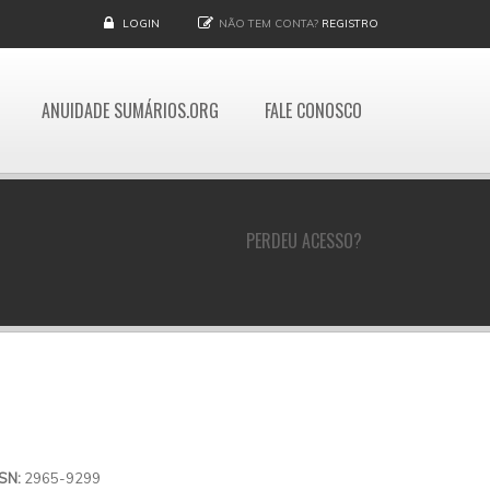
LOGIN
NÃO TEM CONTA?
REGISTRO
ANUIDADE SUMÁRIOS.ORG
FALE CONOSCO
PERDEU ACESSO?
SSN:
2965-9299