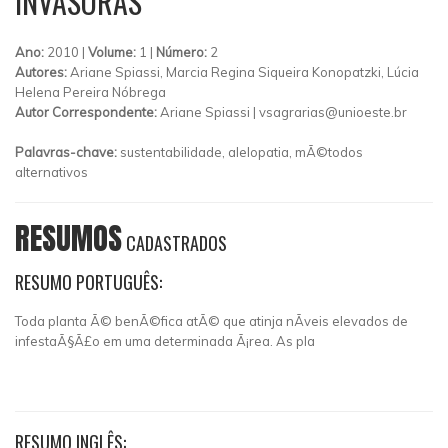
INVASORAS
Ano:
2010 |
Volume:
1 |
Número:
2
Autores:
Ariane Spiassi, Marcia Regina Siqueira Konopatzki, Lúcia
Helena Pereira Nóbrega
Autor Correspondente:
Ariane Spiassi |
vsagrarias@unioeste.br
Palavras-chave:
sustentabilidade, alelopatia, mÃ©todos
alternativos
RESUMOS
CADASTRADOS
RESUMO PORTUGUÊS:
Toda planta Ã© benÃ©fica atÃ© que atinja nÃ­veis elevados de
infestaÃ§Ã£o em uma determinada Ã¡rea. As pla
RESUMO INGLÊS: