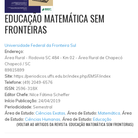
EDUCAÇÃO MATEMÁTICA SEM
FRONTEIRAS
Universidade Federal da Fronteira Sul
Endereço:
Área Rural
-
Rodovia SC 484 - Km 02
-
Área Rural de Chapecó
Chapecó
/
SC
89815899
Site:
https://periodicos.uffs.edu.br/index.php/EMSF/index
Telefone:
(49) 2049-6576
ISSN:
2596-318X
Editor Chefe:
Nilce Fátima Scheffer
Início Publicação:
24/04/2019
Periodicidade:
Semestral
Área de Estudo:
Ciências Exatas
,
Área de Estudo:
Matemática
,
Área
de Estudo:
Ciências Humanas
,
Área de Estudo:
Educação
(VOLTAR AO ARTIGOS DA REVISTA: EDUCAÇÃO MATEMÁTICA SEM FRONTEIRAS)