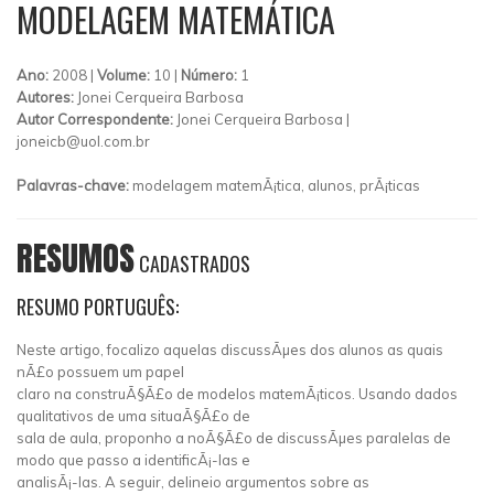
MODELAGEM MATEMÁTICA
Ano:
2008 |
Volume:
10 |
Número:
1
Autores:
Jonei Cerqueira Barbosa
Autor Correspondente:
Jonei Cerqueira Barbosa |
joneicb@uol.com.br
Palavras-chave:
modelagem matemÃ¡tica, alunos, prÃ¡ticas
RESUMOS
CADASTRADOS
RESUMO PORTUGUÊS:
Neste artigo, focalizo aquelas discussÃµes dos alunos as quais
nÃ£o possuem um papel
claro na construÃ§Ã£o de modelos matemÃ¡ticos. Usando dados
qualitativos de uma situaÃ§Ã£o de
sala de aula, proponho a noÃ§Ã£o de discussÃµes paralelas de
modo que passo a identificÃ¡-las e
analisÃ¡-las. A seguir, delineio argumentos sobre as