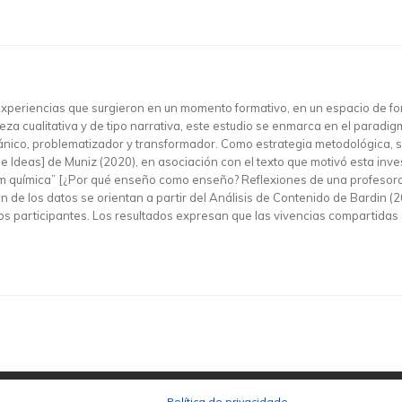
e experiencias que surgieron en un momento formativo, en un espacio de f
za cualitativa y de tipo narrativa, este estudio se enmarca en el paradigm
nico, problematizador y transformador. Como estrategia metodológica, s
e Ideas] de Muniz (2020), en asociación con el texto que motivó esta inves
 química” [¿Por qué enseño como enseño? Reflexiones de una profesora 
ión de los datos se orientan a partir del Análisis de Contenido de Bardin
e los participantes. Los resultados expresan que las vivencias compartida
Política de privacidade