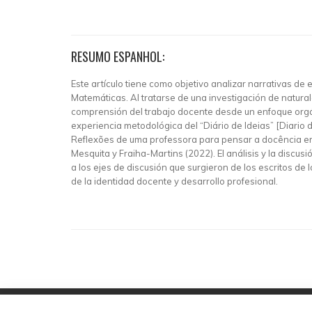
RESUMO ESPANHOL:
Este artículo tiene como objetivo analizar narrativas d
Matemáticas. Al tratarse de una investigación de naturale
comprensión del trabajo docente desde un enfoque orgá
experiencia metodológica del “Diário de Ideias” [Diario d
Reflexões de uma professora para pensar a docência em
Mesquita y Fraiha-Martins (2022). El análisis y la discus
a los ejes de discusión que surgieron de los escritos d
de la identidad docente y desarrollo profesional.