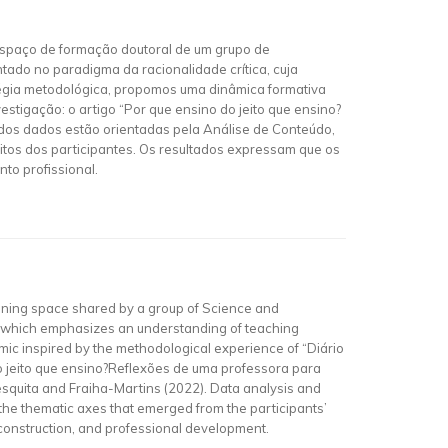
espaço de formação doutoral de um grupo de
tado no paradigma da racionalidade crítica, cuja
égia metodológica, propomos uma dinâmica formativa
estigação: o artigo “Por que ensino do jeito que ensino?
 dos dados estão orientadas pela Análise de Conteúdo,
tos dos participantes. Os resultados expressam que os
to profissional.
aining space shared by a group of Science and
ty, which emphasizes an understanding of teaching
mic inspired by the methodological experience of “Diário
o do jeito que ensino?Reflexões de uma professora para
esquita and Fraiha-Martins (2022). Data analysis and
he thematic axes that emerged from the participants’
ty construction, and professional development.