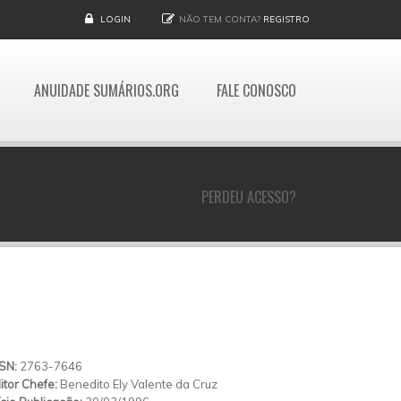
LOGIN
NÃO TEM CONTA?
REGISTRO
ANUIDADE SUMÁRIOS.ORG
FALE CONOSCO
PERDEU ACESSO?
SSN:
2763-7646
itor Chefe:
Benedito Ely Valente da Cruz