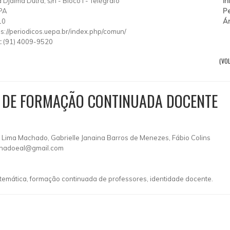
 Djalma Dutra, s/n
-
Bloco I
-
Telégrafo
In
PA
Pe
10
Ár
ps://periodicos.uepa.br/index.php/comun/
:
(91) 4009-9520
(VO
AS DE FORMAÇÃO CONTINUADA DOCENTE
é Lima Machado, Gabrielle Janaina Barros de Menezes, Fábio Colins
hadoeal@gmail.com
temática, formação continuada de professores, identidade docente.