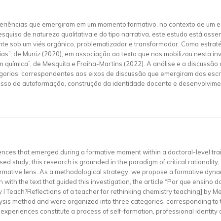
experiências que emergiram em um momento formativo, no contexto de um 
uisa de natureza qualitativa e do tipo narrativa, este estudo está assen
e sob um viés orgânico, problematizador e transformador. Como estrat
as”, de Muniz (2020), em associação ao texto que nos mobilizou nesta inv
química”, de Mesquita e Fraiha-Martins (2022). A análise e a discussão
gorias, correspondentes aos eixos de discussão que emergiram dos escri
so de autoformação, construção da identidade docente e desenvolvimen
riences that emerged during a formative moment within a doctoral-level tr
ed study, this research is grounded in the paradigm of critical rationali
ormative lens. As a methodological strategy, we propose a formative dyna
on with the text that guided this investigation, the article “Por que ensin
 Teach?Reflections of a teacher for rethinking chemistry teaching] by M
ysis method and were organized into three categories, corresponding to t
ved experiences constitute a process of self-formation, professional identi