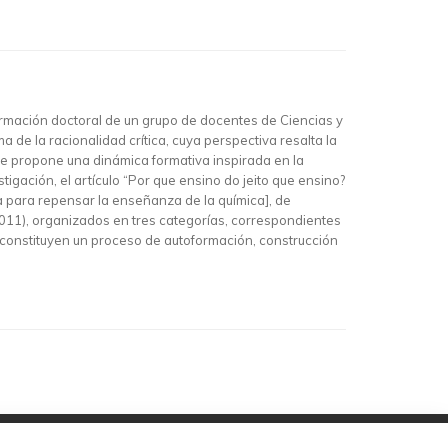
ormación doctoral de un grupo de docentes de Ciencias y
a de la racionalidad crítica, cuya perspectiva resalta la
e propone una dinámica formativa inspirada en la
tigación, el artículo “Por que ensino do jeito que ensino?
para repensar la enseñanza de la química], de
 (2011), organizados en tres categorías, correspondientes
s constituyen un proceso de autoformación, construcción