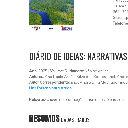
Travessa
Belém
/
661130
Site:
htt
Telefone
DIÁRIO DE IDEIAS: NARRATIV
Ano:
2025 |
Volume:
5 |
Número:
Não se aplica
Autores:
Ana Paula Araújo Silva dos Santos, Érick Andr
Autor Correspondente:
Érick André Lima Machado |
mac
Link Externo para Artigo
Palavras-chave:
autoformação, ensino de ciências e ma
RESUMOS
CADASTRADOS