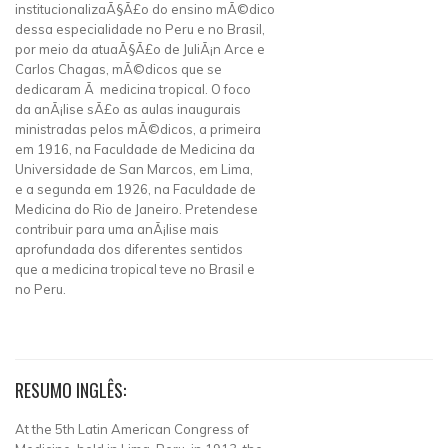
institucionalizaÃ§Ã£o do ensino mÃ©dico
dessa especialidade no Peru e no Brasil,
por meio da atuaÃ§Ã£o de JuliÃ¡n Arce e
Carlos Chagas, mÃ©dicos que se
dedicaram Ã medicina tropical. O foco
da anÃ¡lise sÃ£o as aulas inaugurais
ministradas pelos mÃ©dicos, a primeira
em 1916, na Faculdade de Medicina da
Universidade de San Marcos, em Lima,
e a segunda em 1926, na Faculdade de
Medicina do Rio de Janeiro. Pretendese
contribuir para uma anÃ¡lise mais
aprofundada dos diferentes sentidos
que a medicina tropical teve no Brasil e
no Peru.
RESUMO INGLÊS:
At the 5th Latin American Congress of