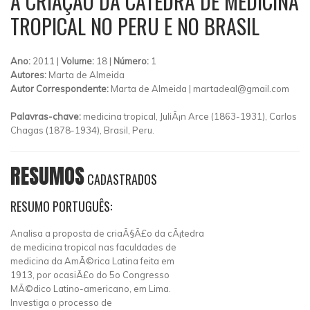
A CRIAÇÃO DA CÁTEDRA DE MEDICINA
TROPICAL NO PERU E NO BRASIL
Ano:
2011 |
Volume:
18 |
Número:
1
Autores:
Marta de Almeida
Autor Correspondente:
Marta de Almeida |
martadeal@gmail.com
Palavras-chave:
medicina tropical, JuliÃ¡n Arce (1863-1931), Carlos
Chagas (1878-1934), Brasil, Peru.
RESUMOS
CADASTRADOS
RESUMO PORTUGUÊS:
Analisa a proposta de criaÃ§Ã£o da cÃ¡tedra
de medicina tropical nas faculdades de
medicina da AmÃ©rica Latina feita em
1913, por ocasiÃ£o do 5o Congresso
MÃ©dico Latino-americano, em Lima.
Investiga o processo de