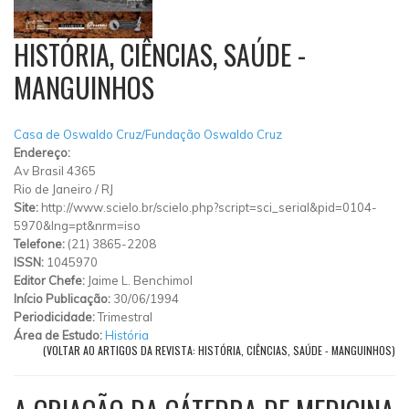
HISTÓRIA, CIÊNCIAS, SAÚDE -
MANGUINHOS
Casa de Oswaldo Cruz/Fundação Oswaldo Cruz
Endereço:
Av Brasil 4365
Rio de Janeiro
/
RJ
Site:
http://www.scielo.br/scielo.php?script=sci_serial&pid=0104-
5970&lng=pt&nrm=iso
Telefone:
(21) 3865-2208
ISSN:
1045970
Editor Chefe:
Jaime L. Benchimol
Início Publicação:
30/06/1994
Periodicidade:
Trimestral
Área de Estudo:
História
(VOLTAR AO ARTIGOS DA REVISTA: HISTÓRIA, CIÊNCIAS, SAÚDE - MANGUINHOS)