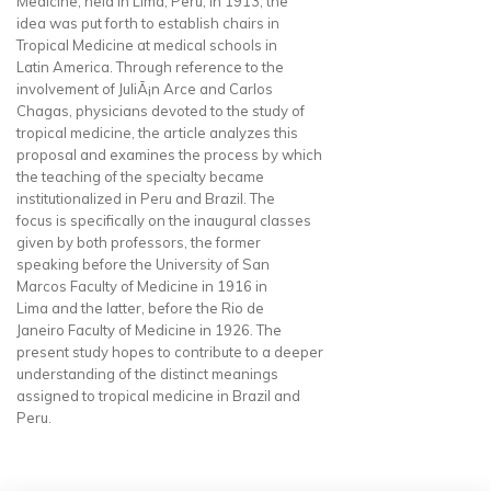
Medicine, held in Lima, Peru, in 1913, the
idea was put forth to establish chairs in
Tropical Medicine at medical schools in
Latin America. Through reference to the
involvement of JuliÃ¡n Arce and Carlos
Chagas, physicians devoted to the study of
tropical medicine, the article analyzes this
proposal and examines the process by which
the teaching of the specialty became
institutionalized in Peru and Brazil. The
focus is specifically on the inaugural classes
given by both professors, the former
speaking before the University of San
Marcos Faculty of Medicine in 1916 in
Lima and the latter, before the Rio de
Janeiro Faculty of Medicine in 1926. The
present study hopes to contribute to a deeper
understanding of the distinct meanings
assigned to tropical medicine in Brazil and
Peru.