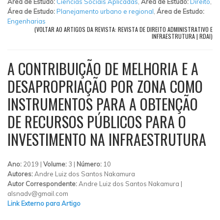
Área de Estudo:
Ciências Sociais Aplicadas
,
Área de Estudo:
Direito
,
Área de Estudo:
Planejamento urbano e regional
,
Área de Estudo:
Engenharias
(VOLTAR AO ARTIGOS DA REVISTA: REVISTA DE DIREITO ADMINISTRATIVO E
INFRAESTRUTURA | RDAI)
A CONTRIBUIÇÃO DE MELHORIA E A
DESAPROPRIAÇÃO POR ZONA COMO
INSTRUMENTOS PARA A OBTENÇÃO
DE RECURSOS PÚBLICOS PARA O
INVESTIMENTO NA INFRAESTRUTURA
Ano:
2019 |
Volume:
3 |
Número:
10
Autores:
Andre Luiz dos Santos Nakamura
Autor Correspondente:
Andre Luiz dos Santos Nakamura |
alsnadv@gmail.com
Link Externo para Artigo