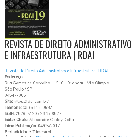
REVISTA DE DIREITO ADMINISTRATIVO
E INFRAESTRUTURA | RDAI
Revista de Direito Administrativo e Infraestrutura | RDAI
Endereço:
Rua Gomes de Carvalho
-
1510 – 9º andar
-
Vila Olímpia
São Paulo
/
SP
04547-005
Site:
https://rdai.com.br/
Telefone:
(05) 5113-0587
ISSN:
2526-8120 / 2675-9527
Editor Chefe:
Alexandre Godoy Dotta
Início Publicação:
04/05/2017
Periodicidade:
Trimestral