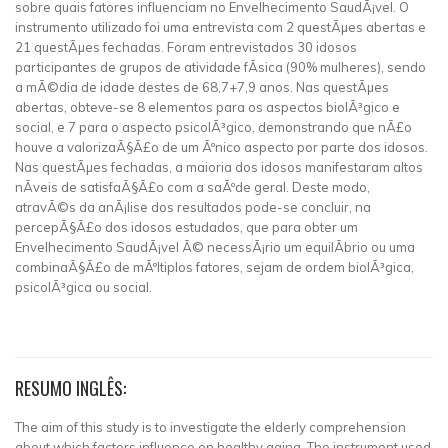
sobre quais fatores influenciam no Envelhecimento SaudÃ¡vel. O
instrumento utilizado foi uma entrevista com 2 questÃµes abertas e
21 questÃµes fechadas. Foram entrevistados 30 idosos
participantes de grupos de atividade fÃ­sica (90% mulheres), sendo
a mÃ©dia de idade destes de 68,7+7,9 anos. Nas questÃµes
abertas, obteve-se 8 elementos para os aspectos biolÃ³gico e
social, e 7 para o aspecto psicolÃ³gico, demonstrando que nÃ£o
houve a valorizaÃ§Ã£o de um Ãºnico aspecto por parte dos idosos.
Nas questÃµes fechadas, a maioria dos idosos manifestaram altos
nÃ­veis de satisfaÃ§Ã£o com a saÃºde geral. Deste modo,
atravÃ©s da anÃ¡lise dos resultados pode-se concluir, na
percepÃ§Ã£o dos idosos estudados, que para obter um
Envelhecimento SaudÃ¡vel Ã© necessÃ¡rio um equilÃ­brio ou uma
combinaÃ§Ã£o de mÃºltiplos fatores, sejam de ordem biolÃ³gica,
psicolÃ³gica ou social.
RESUMO INGLÊS:
The aim of this study is to investigate the elderly comprehension
about which factors influence on healthy aging. The instrument used