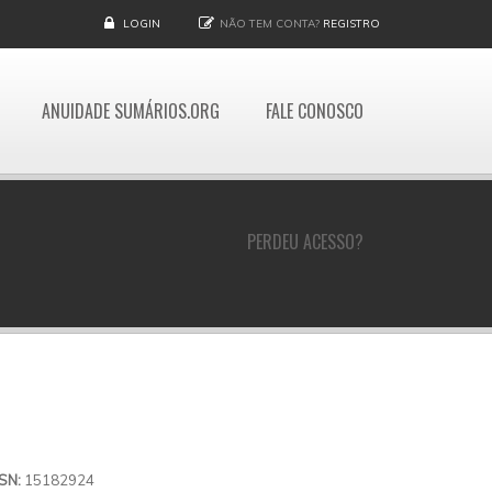
LOGIN
NÃO TEM CONTA?
REGISTRO
ANUIDADE SUMÁRIOS.ORG
FALE CONOSCO
PERDEU ACESSO?
SSN:
15182924