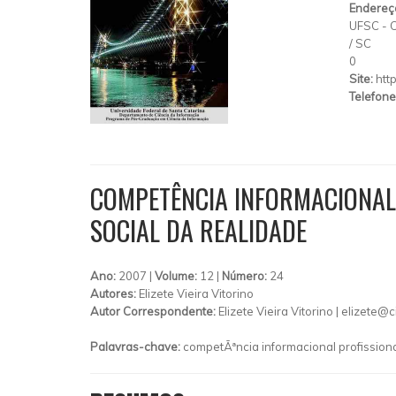
Endereç
UFSC - C
/
SC
0
Site:
htt
Telefone
COMPETÊNCIA INFORMACIONAL
SOCIAL DA REALIDADE
Ano:
2007 |
Volume:
12 |
Número:
24
Autores:
Elizete Vieira Vitorino
Autor Correspondente:
Elizete Vieira Vitorino |
elizete@ci
Palavras-chave:
competÃªncia informacional profissio