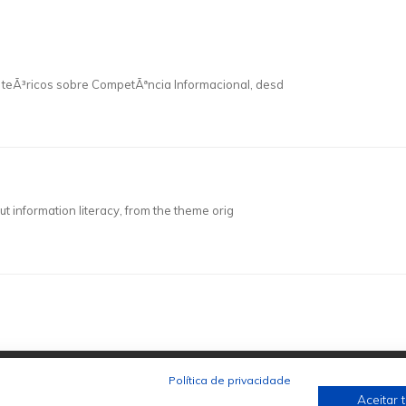
 teÃ³ricos sobre CompetÃªncia Informacional, desd
t information literacy, from the theme orig
Política de privacidade
Aceitar 