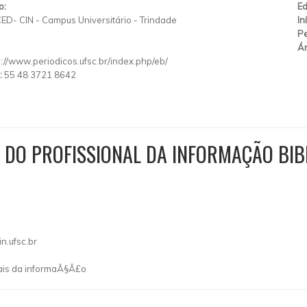
o:
Ed
ED- CIN - Campus Universitário - Trindade
In
Pe
Ár
p://www.periodicos.ufsc.br/index.php/eb/
:
55 48 3721 8642
 DO PROFISSIONAL DA INFORMAÇÃO BIB
n.ufsc.br
nais da informaÃ§Ã£o