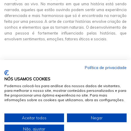
narrativas ao vivo. No momento em que uma história está sendo
narrada, aqueles que estão ouvindo podem sentir uma experiência
diferenciada e mais harmoniosa que só é encontrada na narração
feita por uma pessoa. A arte de contar histórias envolve criação de
sonhos e elementos que as tornam naturais. O desenvolvimento de
uma pessoa é fortemente influenciado pelas histórias, que
envolvem sentimentos, emoções, fatores éticos e sociais.
Política de privacidade
NÓS USAMOS COOKIES
Podemos colocá-los para análise dos nossos dados de visitantes,
para melhorar o nosso site, mostrar conteúdos personalizados e para
lhe proporcionar uma óptima experiência no site. Para mais
informações sobre os cookies que utilizamos, abra as configurações.
© 2026
Sumários.org
. Todos os Direitos Reservados
Aceitar todos
Negar
Desenvolvido por
Não, ajustar