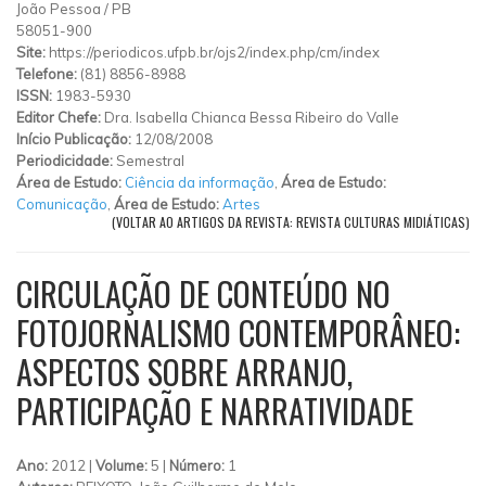
João Pessoa
/
PB
58051-900
Site:
https://periodicos.ufpb.br/ojs2/index.php/cm/index
Telefone:
(81) 8856-8988
ISSN:
1983-5930
Editor Chefe:
Dra. Isabella Chianca Bessa Ribeiro do Valle
Início Publicação:
12/08/2008
Periodicidade:
Semestral
Área de Estudo:
Ciência da informação
,
Área de Estudo:
Comunicação
,
Área de Estudo:
Artes
(VOLTAR AO ARTIGOS DA REVISTA: REVISTA CULTURAS MIDIÁTICAS)
CIRCULAÇÃO DE CONTEÚDO NO
FOTOJORNALISMO CONTEMPORÂNEO:
ASPECTOS SOBRE ARRANJO,
PARTICIPAÇÃO E NARRATIVIDADE
Ano:
2012 |
Volume:
5 |
Número:
1