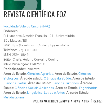
REVISTA CIENTÍFICA FOZ
Faculdade Vale do Cricaré (FVC)
Endereço:
R. Humberto Almeida Franklin
-
01
-
Universitário
São Mateus
/
ES
Site:
https://revista.ivc.br/index.php/revistafoz
Telefone:
(27) 3313-0000
ISSN:
2594-8849
Editor Chefe:
Helena Carvalho Coelho
Início Publicação:
13/02/2018
Periodicidade:
Semestral
Área de Estudo:
Ciências Agrárias
,
Área de Estudo:
Ciências
Biológicas
,
Área de Estudo:
Ciências da Saúde
,
Área de Estudo:
Ciências Exatas
,
Área de Estudo:
Ciências Humanas
,
Área de
Estudo:
Ciências Sociais Aplicadas
,
Área de Estudo:
Engenharias
,
Área de Estudo:
Linguística, Letras e Artes
,
Área de Estudo:
Multidisciplinar
(VOLTAR AO ARTIGOS DA REVISTA: REVISTA CIENTÍFICA FOZ)