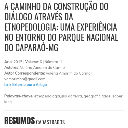
A CAMINHO DA CONSTRUÇÃO DO
DIÁLOGO ATRAVÉS DA
ETNOPEDOLOGIA: UMA EXPERIÊNCIA
NO ENTORNO DO PARQUE NACIONAL
DO CAPARAÓ-MG
Ano:
2015 |
Volume:
6 |
Número:
1
Autores:
Valéria Amorim do Carmo
Autor Correspondente:
Valéria Amorim do Carmo |
vamorimbh@gmail.com
Link Externo para Artigo
Palavras-chave:
etnopedologia,uso da terra, geograficidade, saber
local
RESUMOS
CADASTRADOS