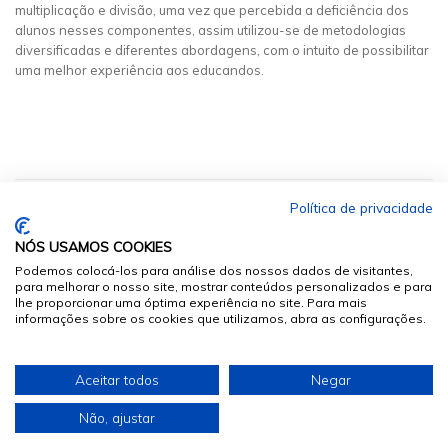
multiplicação e divisão, uma vez que percebida a deficiência dos
alunos nesses componentes, assim utilizou-se de metodologias
diversificadas e diferentes abordagens, com o intuito de possibilitar
uma melhor experiência aos educandos.
Política de privacidade
NÓS USAMOS COOKIES
Podemos colocá-los para análise dos nossos dados de visitantes,
para melhorar o nosso site, mostrar conteúdos personalizados e para
lhe proporcionar uma óptima experiência no site. Para mais
informações sobre os cookies que utilizamos, abra as configurações.
© 2026
Sumários.org
. Todos os Direitos Reservados
Aceitar todos
Negar
Desenvolvido por
Não, ajustar