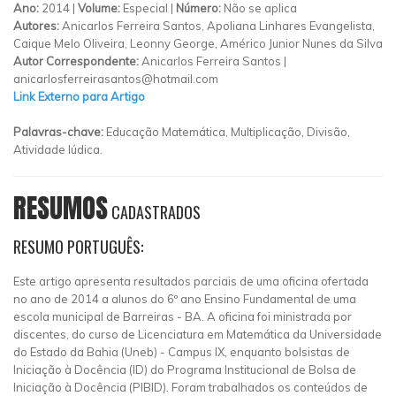
Ano:
2014 |
Volume:
Especial |
Número:
Não se aplica
Autores:
Anicarlos Ferreira Santos, Apoliana Linhares Evangelista,
Caique Melo Oliveira, Leonny George, Américo Junior Nunes da Silva
Autor Correspondente:
Anicarlos Ferreira Santos |
anicarlosferreirasantos@hotmail.com
Link Externo para Artigo
Palavras-chave:
Educação Matemática, Multiplicação, Divisão,
Atividade lúdica.
RESUMOS
CADASTRADOS
RESUMO PORTUGUÊS:
Este artigo apresenta resultados parciais de uma oficina ofertada
no ano de 2014 a alunos do 6º ano Ensino Fundamental de uma
escola municipal de Barreiras - BA. A oficina foi ministrada por
discentes, do curso de Licenciatura em Matemática da Universidade
do Estado da Bahia (Uneb) - Campus IX, enquanto bolsistas de
Iniciação à Docência (ID) do Programa Institucional de Bolsa de
Iniciação à Docência (PIBID). Foram trabalhados os conteúdos de