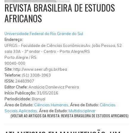
REVISTA BRASILEIRA DE ESTUDOS
AFRICANOS
Universidade Federal do Rio Grande do Sul
Endereço:
UFRGS - Faculdade de Ciências EconômicasAv. João Pessoa, 52
sala 33A - 3° andar - Centro - Porto Alegre/RS
Porto Alegre
/
RS
90040-000
Site:
http://www.seer.ufrgs.br/rbea
Telefone:
(51) 3308-3963
ISSN:
24483907
Editor Chefe:
Analúcia Danilevicz Pereira
Início Publicação:
31/05/2016
Periodicidade:
Bianual
Área de Estudo:
Ciências Humanas
,
Área de Estudo:
Ciências
Sociais Aplicadas
,
Área de Estudo:
Multidisciplinar
(VOLTAR AO ARTIGOS DA REVISTA: REVISTA BRASILEIRA DE ESTUDOS AFRICANOS)