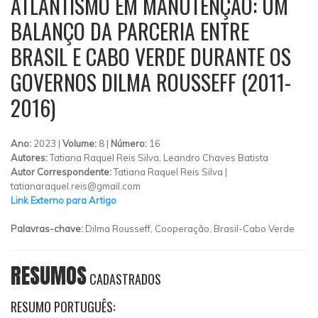
ATLANTISMO EM MANUTENÇÃO: UM
BALANÇO DA PARCERIA ENTRE
BRASIL E CABO VERDE DURANTE OS
GOVERNOS DILMA ROUSSEFF (2011-
2016)
Ano:
2023 |
Volume:
8 |
Número:
16
Autores:
Tatiana Raquel Reis Silva, Leandro Chaves Batista
Autor Correspondente:
Tatiana Raquel Reis Silva |
tatianaraquel.reis@gmail.com
Link Externo para Artigo
Palavras-chave:
Dilma Rousseff, Cooperação, Brasil-Cabo Verde
RESUMOS
CADASTRADOS
RESUMO PORTUGUÊS: