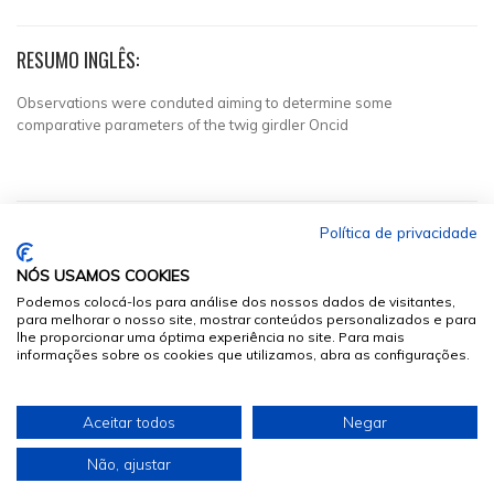
RESUMO INGLÊS:
Observations were conduted aiming to determine some
comparative parameters of the twig girdler Oncid
Política de privacidade
NÓS USAMOS COOKIES
Podemos colocá-los para análise dos nossos dados de visitantes,
para melhorar o nosso site, mostrar conteúdos personalizados e para
lhe proporcionar uma óptima experiência no site. Para mais
informações sobre os cookies que utilizamos, abra as configurações.
© 2026
Sumários.org
. Todos os Direitos Reservados
Aceitar todos
Negar
Desenvolvido por
Não, ajustar