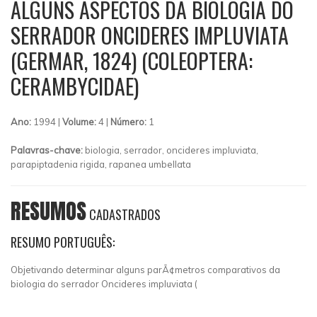
ALGUNS ASPECTOS DA BIOLOGIA DO
SERRADOR ONCIDERES IMPLUVIATA
(GERMAR, 1824) (COLEOPTERA:
CERAMBYCIDAE)
Ano:
1994 |
Volume:
4 |
Número:
1
Palavras-chave:
biologia, serrador, oncideres impluviata,
parapiptadenia rigida, rapanea umbellata
RESUMOS
CADASTRADOS
RESUMO PORTUGUÊS:
Objetivando determinar alguns parÃ¢metros comparativos da
biologia do serrador Oncideres impluviata (