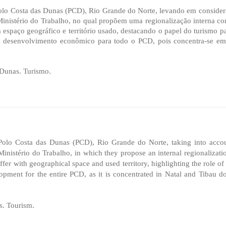
olo Costa das Dunas (PCD), Rio Grande do Norte, levando em considera
 Ministério do Trabalho, no qual propõem uma regionalização interna co
com espaço geográfico e território usado, destacando o papel do turismo 
o desenvolvimento econômico para todo o PCD, pois concentra-se em
 Dunas. Turismo.
Polo Costa das Dunas (PCD), Rio Grande do Norte, taking into account 
Ministério do Trabalho, in which they propose an internal regionalizati
fer with geographical space and used territory, highlighting the role of 
ment for the entire PCD, as it is concentrated in Natal and Tibau do S
s. Tourism.