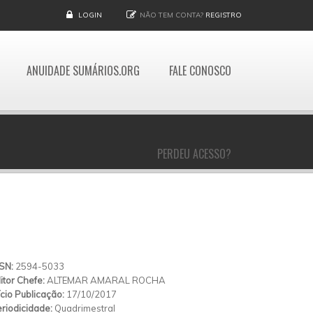
LOGIN
NÃO TEM CONTA?
REGISTRO
ANUIDADE SUMÁRIOS.ORG
FALE CONOSCO
PERDEU ACESSO?
SSN:
2594-5033
itor Chefe:
ALTEMAR AMARAL ROCHA
ício Publicação:
17/10/2017
riodicidade:
Quadrimestral