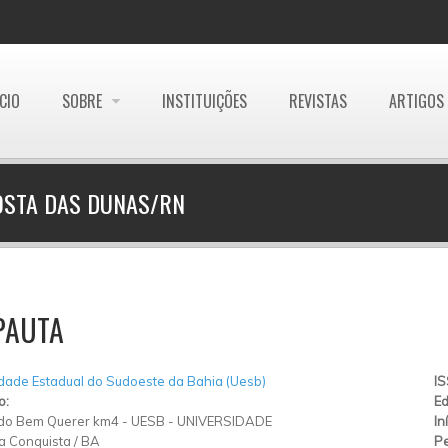
ÍCIO
SOBRE
INSTITUIÇÕES
REVISTAS
ARTIGOS
OSTA DAS DUNAS/RN
PAUTA
dade Estadual do Sudoeste da Bahia (Uesb)
I
o:
Ed
 do Bem Querer km4
-
UESB
-
UNIVERSIDADE
In
da Conquista
/
BA
Pe