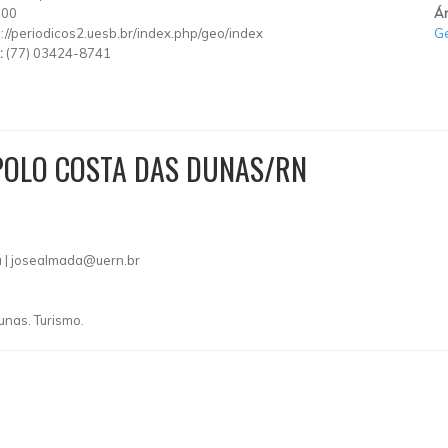
900
Ár
p://periodicos2.uesb.br/index.php/geo/index
Ge
:
(77) 03424-8741
POLO COSTA DAS DUNAS/RN
 |
josealmada@uern.br
unas. Turismo.